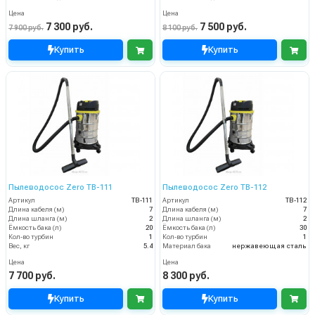
Цена
Цена
7 300 руб.
7 500 руб.
7 900 руб.
8 100 руб.
Купить
Купить
Пылеводосос Zero TB-111
Пылеводосос Zero TB-112
Артикул
TB-111
Артикул
TB-112
Длина кабеля (м)
7
Длина кабеля (м)
7
Длина шланга (м)
2
Длина шланга (м)
2
Ёмкость бака (л)
20
Ёмкость бака (л)
30
Кол-во турбин
1
Кол-во турбин
1
Вес, кг
5.4
Материал бака
нержавеющая сталь
Цена
Цена
7 700 руб.
8 300 руб.
Купить
Купить