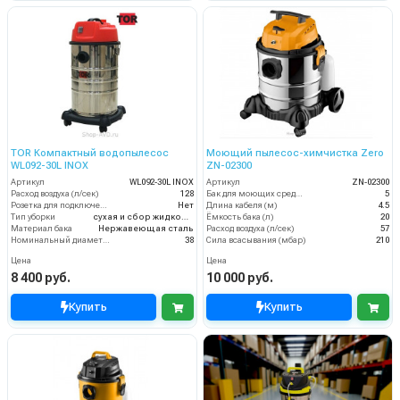
TOR Компактный водопылесос
Моющий пылесос-химчистка Zero
WL092-30L INOX
ZN-02300
Артикул
WL092-30L INOX
Артикул
ZN-02300
Расход воздуха (л/сек)
128
Бак для моющих средств
5
Розетка для подключения инструмента
Нет
Длина кабеля (м)
4.5
Тип уборки
сухая и сбор жидкостей
Ёмкость бака (л)
20
Материал бака
Нержавеющая сталь
Расход воздуха (л/сек)
57
Номинальный диаметр принадлежностей (мм)
38
Сила всасывания (мбар)
210
Цена
Цена
8 400 руб.
10 000 руб.
Купить
Купить