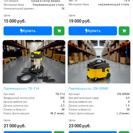
Вес, кг
10.4
Тип уборки
сухая и сбор жидкостей
Материал бака
нержавеющая сталь
Материал бака
Нержавеющая сталь
Номинальный диаметр принадлежностей (мм)
36
Цена
Цена
15 000 руб.
19 000 руб.
Купить
Купить
Пылеводосос TB-114
Пылеводосос ZN-03500
Артикул
TB-114
Артикул
ZN-03500
Воздушный поток (л/сек)
200
Бак для моющих средств
4.5
Длина кабеля (м)
8
Длина кабеля (м)
8
Длина шланга (м)
2,5
Длина шланга (м)
1.5
Ёмкость бака (л)
60
Ёмкость бака (л)
20
Класс фильтрации
M (1 мкм)
Класс фильтрации
L (3 мкм)
Цена
Цена
21 000 руб.
23 000 руб.