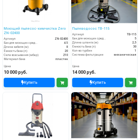
Моющий пылесос-химчистка Zero
Пылеводосос TB-115
ZN-02400
Артикул
TB-115
Бак для моющих средств
5
Артикул
ZN-02400
Длина шланга (м)
2,5
Бак для моющих средств
4.5
Ёмкость бака (л)
30
Длина кабеля (м)
8
Кол-во турбин
1
Ёмкость бака (л)
20
Система фильтрации
механическая
Сила всасывания (мбар)
210
Материал бака
пластик
Цена
Цена
10 000 руб.
14 000 руб.
Купить
Купить