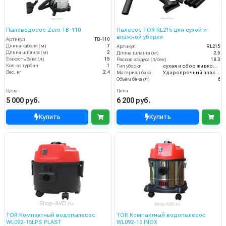
Пылеводосос Zero TB-110
Пылесос TOR RL215 для сухой и
влажной уборки
Артикул
TB-110
Длина кабеля (м)
7
Артикул
RL215
Длина шланга (м)
2
Длина шланга (м)
2.5
Ёмкость бака (л)
15
Расход воздуха (л/сек)
18.3
Кол-во турбин
1
Тип уборки
сухая и сбор жидкостей
Вес, кг
2.4
Материал бака
Ударопрочный пластик
Объём бака (л)
6
Цена
Цена
5 000 руб.
6 200 руб.
Купить
Купить
TOR Компактный водопылесос
TOR Компактный водопылесос
WL092-15LPS PLAST
WL092-15 INOX