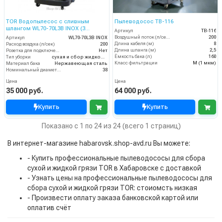
TOR Водопылесос с сливным
Пылеводосос TB-116
шлангом WL70-70L3B INOX (3
Артикул
TB-116
мотора)
Воздушный поток (л/сек)
200
Артикул
WL70-70L3B INOX
Длина кабеля (м)
8
Расход воздуха (л/сек)
200
Длина шланга (м)
2,5
Розетка для подключения инструмента
Нет
Ёмкость бака (л)
160
Тип уборки
сухая и сбор жидкостей
Класс фильтрации
M (1 мкм)
Материал бака
Нержавеющая сталь
Номинальный диаметр принадлежностей (мм)
38
Цена
Цена
35 000 руб.
64 000 руб.
Купить
Купить
Показано с 1 по 24 из 24 (всего 1 страниц)
В интернет-магазине habarovsk.shop-avd.ru Вы можете:
- Купить профессиональные пылеводососы для сбора
сухой и жидкой грязи TOR в Хабаровске с доставкой
- Узнать цены на профессиональные пылеводососы для
сбора сухой и жидкой грязи TOR: стоиомсть низкая
- Произвести оплату заказа банковской картой или
оплатив счёт