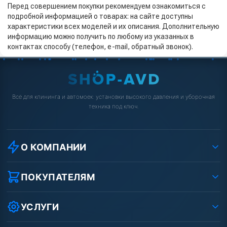
Перед совершением покупки рекомендуем ознакомиться с
подробной информацией о товарах: на сайте доступны
характеристики всех моделей и их описания. Дополнительную
информацию можно получить по любому из указанных в
контактах способу (телефон, e-mail, обратный звонок).
Всё для клининга и автомоек: установки высокого давления и уборочная
техника под ключ.
О КОМПАНИИ
О компании
Реквизиты ООО «Шоп АВД»
ПОКУПАТЕЛЯМ
Защита данных клиента
Как заказать?
Условия соглашения
Оплата
УСЛУГИ
Вакансии
Доставка
Ремонт АВД
Рассрочка