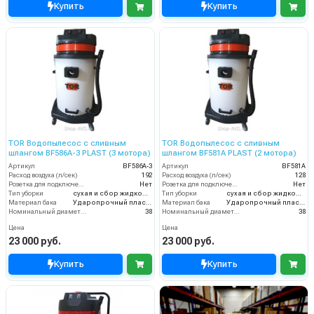
Купить
Купить
TOR Водопылесос с сливным
TOR Водопылесос с сливным
шлангом BF586A-3 PLAST (3 мотора)
шлангом BF581A PLAST (2 мотора)
Артикул
BF586A-3
Артикул
BF581A
Расход воздуха (л/сек)
192
Расход воздуха (л/сек)
128
Розетка для подключения инструмента
Нет
Розетка для подключения инструмента
Нет
Тип уборки
сухая и сбор жидкостей
Тип уборки
сухая и сбор жидкостей
Материал бака
Ударопрочный пластик
Материал бака
Ударопрочный пластик
Номинальный диаметр принадлежностей (мм)
38
Номинальный диаметр принадлежностей (мм)
38
Цена
Цена
23 000 руб.
23 000 руб.
Купить
Купить