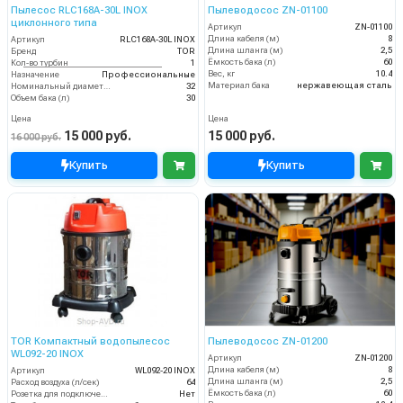
Пылесос RLC168A-30L INOX
Пылеводосос ZN-01100
циклонного типа
Артикул
ZN-01100
Длина кабеля (м)
8
Артикул
RLC168A-30L INOX
Длина шланга (м)
2,5
Бренд
TOR
Ёмкость бака (л)
60
Кол-во турбин
1
Вес, кг
10.4
Назначение
Профессиональные
Материал бака
нержавеющая сталь
Номинальный диаметр принадлежностей, мм
32
Объем бака (л)
30
Цена
Цена
15 000 руб.
15 000 руб.
16 000 руб.
Купить
Купить
TOR Компактный водопылесос
Пылеводосос ZN-01200
WL092-20 INOX
Артикул
ZN-01200
Длина кабеля (м)
8
Артикул
WL092-20 INOX
Длина шланга (м)
2,5
Расход воздуха (л/сек)
64
Ёмкость бака (л)
60
Розетка для подключения инструмента
Нет