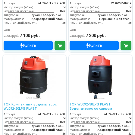
Артикул
WL092-15LPS PLAST
Артикул
WL092-15 INOX
Расход воздуха (л/сек)
64
Расход воздуха (л/сек)
64
Розетка для подключения инструмента
Нет
Розетка для подключения инструмента
Нет
Тип уборки
сухая и сбор жидкостей
Тип уборки
сухая и сбор жидкостей
Материал бака
Ударопрочный пластик
Материал бака
Нержавеющая сталь
Номинальный диаметр принадлежностей (мм)
36
Номинальный диаметр принадлежностей (мм)
36
Цена
Цена
7 100 руб.
7 200 руб.
7 700 руб.
7 800 руб.
Купить
Купить
TOR Компактный водопылесос
TOR WL092-30LPS PLAST
WL092-20LPS PLAST
Водопылесос со сливом
Артикул
WL092-20LPS PLAST
Артикул
WL092-30LPS PLAST
Расход воздуха (л/сек)
64
Расход воздуха (л/сек)
64
Розетка для подключения инструмента
Нет
Розетка для подключения инструмента
Нет
Тип уборки
сухая и сбор жидкостей
Тип уборки
сухая и сбор жидкостей
Материал бака
Ударопрочный пластик
Материал бака
Ударопрочный пластик
Номинальный диаметр принадлежностей (мм)
36
Номинальный диаметр принадлежностей (мм)
32