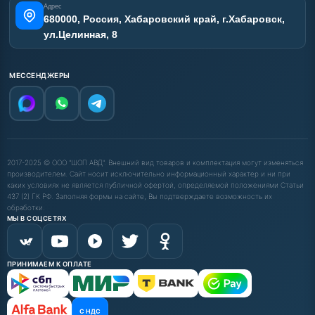
Адрес
680000, Россия, Хабаровский край, г.Хабаровск,
ул.Целинная, 8
МЕССЕНДЖЕРЫ
2017-2025 © ООО "ШОП АВД". Внешний вид товаров и комплектация могут изменяться
производителем. Сайт носит исключительно информационный характер и ни при
каких условиях не является публичной офертой, определяемой положениями Статьи
437 (2) ГК РФ. Заполняя формы на сайте, Вы подтверждаете возможность их
обработки.
МЫ В СОЦСЕТЯХ
ПРИНИМАЕМ К ОПЛАТЕ
С НДС