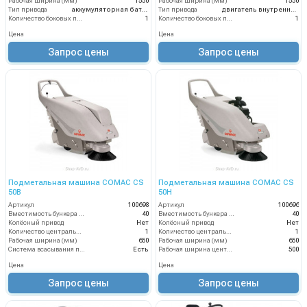
Рабочая ширина (мм)
1550
Рабочая ширина (мм)
1550
Тип привода
аккумуляторная батарея
Тип привода
двигатель внутреннего сгорания
Количество боковых подметальных щёток (шт)
1
Количество боковых подметальных щёток (шт)
1
Цена
Цена
Запрос цены
Запрос цены
Подметальная машина COMAC CS
Подметальная машина COMAC CS
50B
50H
Артикул
100698
Артикул
100696
Вместимость бункера (л)
40
Вместимость бункера (л)
40
Колёсный привод
Нет
Колёсный привод
Нет
Количество центральных мусоросборных валиков (шт)
1
Количество центральных мусоросборных валиков (шт)
1
Рабочая ширина (мм)
650
Рабочая ширина (мм)
650
Система всасывания пыли
Есть
Рабочая ширина центральной щётки (мм)
500
Цена
Цена
Запрос цены
Запрос цены