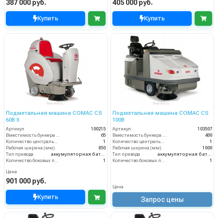
387 000 руб.
405 000 руб.
Купить
Купить
Подметальная машина COMAC CS
Подметальная машина COMAC CS
60B II
100B
Артикул
100215
Артикул
103507
Вместимость бункера (л)
65
Вместимость бункера (л)
400
Количество центральных мусоросборных валиков (шт)
1
Количество центральных мусоросборных валиков (шт)
1
Рабочая ширина (мм)
850
Рабочая ширина (мм)
1000
Тип привода
аккумуляторная батарея
Тип привода
аккумуляторная батарея
Количество боковых подметальных щёток (шт)
1
Количество боковых подметальных щёток (шт)
1
Цена
901 000 руб.
Цена
Купить
Запрос цены