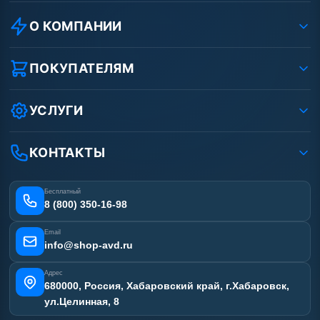
О КОМПАНИИ
О компании
Реквизиты ООО «Шоп АВД»
ПОКУПАТЕЛЯМ
Защита данных клиента
Как заказать?
Условия соглашения
Оплата
УСЛУГИ
Вакансии
Доставка
Ремонт АВД
Рассрочка
Гарантия
Сертификаты
КОНТАКТЫ
Статьи
Лизинг
Наши работы
Получить скидку
Отзывы наших клиентов
Бесплатный
Карта сайта
8 (800) 350-16-98
Email
info@shop-avd.ru
Адрес
680000, Россия, Хабаровский край, г.Хабаровск,
ул.Целинная, 8