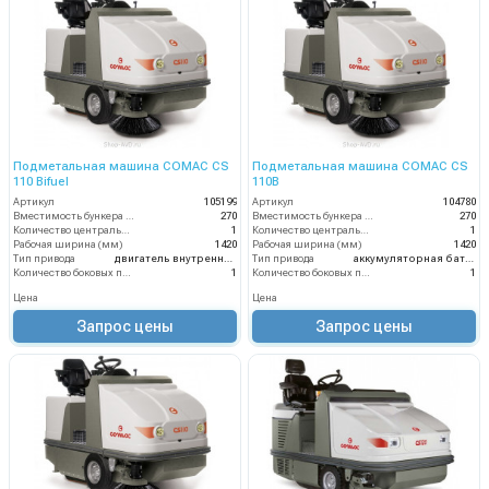
Подметальная машина COMAC CS
Подметальная машина COMAC CS
110 Bifuel
110B
Артикул
105199
Артикул
104780
Вместимость бункера (л)
270
Вместимость бункера (л)
270
Количество центральных мусоросборных валиков (шт)
1
Количество центральных мусоросборных валиков (шт)
1
Рабочая ширина (мм)
1420
Рабочая ширина (мм)
1420
Тип привода
двигатель внутреннего сгорания
Тип привода
аккумуляторная батарея
Количество боковых подметальных щёток (шт)
1
Количество боковых подметальных щёток (шт)
1
Цена
Цена
Запрос цены
Запрос цены