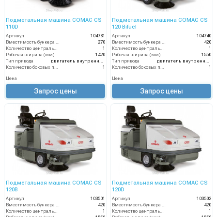
Подметальная машина COMAC CS
Подметальная машина COMAC CS
110D
120 Bifuel
Артикул
104781
Артикул
104740
Вместимость бункера (л)
270
Вместимость бункера (л)
420
Количество центральных мусоросборных валиков (шт)
1
Количество центральных мусоросборных валиков (шт)
1
Рабочая ширина (мм)
1420
Рабочая ширина (мм)
1550
Тип привода
двигатель внутреннего сгорания
Тип привода
двигатель внутреннего сгорания
Количество боковых подметальных щёток (шт)
1
Количество боковых подметальных щёток (шт)
1
Цена
Цена
Запрос цены
Запрос цены
Подметальная машина COMAC CS
Подметальная машина COMAC CS
120B
120D
Артикул
103501
Артикул
103502
Вместимость бункера (л)
420
Вместимость бункера (л)
420
Количество центральных мусоросборных валиков (шт)
1
Количество центральных мусоросборных валиков (шт)
1