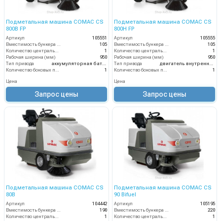
Подметальная машина COMAC CS
Подметальная машина COMAC CS
800B FP
800H FP
Артикул
105551
Артикул
105555
Вместимость бункера (л)
105
Вместимость бункера (л)
105
Количество центральных мусоросборных валиков (шт)
1
Количество центральных мусоросборных валиков (шт)
1
Рабочая ширина (мм)
950
Рабочая ширина (мм)
950
Тип привода
аккумуляторная батарея
Тип привода
двигатель внутреннего сгорания
Количество боковых подметальных щёток (шт)
1
Количество боковых подметальных щёток (шт)
1
Цена
Цена
Запрос цены
Запрос цены
Подметальная машина COMAC CS
Подметальная машина COMAC CS
80B
90 Bifuel
Артикул
104442
Артикул
105195
Вместимость бункера (л)
190
Вместимость бункера (л)
220
Количество центральных мусоросборных валиков (шт)
1
Количество центральных мусоросборных валиков (шт)
1