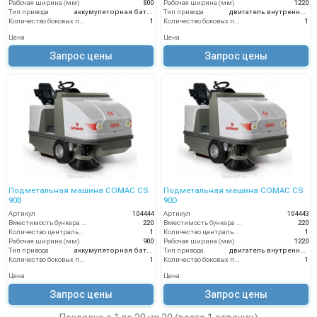
Рабочая ширина (мм)
800
Рабочая ширина (мм)
1220
Тип привода
аккумуляторная батарея
Тип привода
двигатель внутреннего сгорания
Количество боковых подметальных щёток (шт)
1
Количество боковых подметальных щёток (шт)
1
Цена
Цена
Запрос цены
Запрос цены
Подметальная машина COMAC CS
Подметальная машина COMAC CS
90B
90D
Артикул
104444
Артикул
104443
Вместимость бункера (л)
220
Вместимость бункера (л)
220
Количество центральных мусоросборных валиков (шт)
1
Количество центральных мусоросборных валиков (шт)
1
Рабочая ширина (мм)
900
Рабочая ширина (мм)
1220
Тип привода
аккумуляторная батарея
Тип привода
двигатель внутреннего сгорания
Количество боковых подметальных щёток (шт)
1
Количество боковых подметальных щёток (шт)
1
Цена
Цена
Запрос цены
Запрос цены