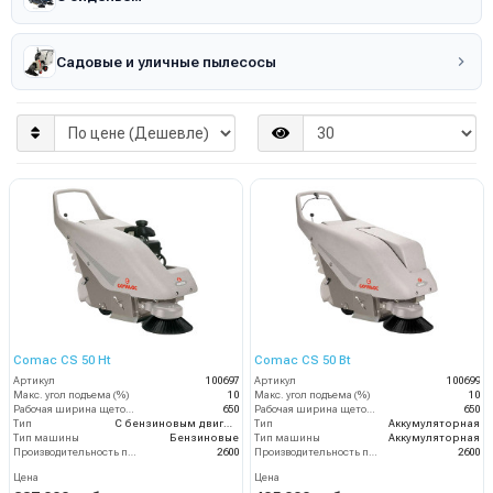
Садовые и уличные пылесосы
Comac CS 50 Ht
Comac CS 50 Bt
Артикул
100697
Артикул
100699
Макс. угол подъема (%)
10
Макс. угол подъема (%)
10
Рабочая ширина щеток (мм)
650
Рабочая ширина щеток (мм)
650
Тип
С бензиновым двигателем
Тип
Аккумуляторная
Тип машины
Бензиновые
Тип машины
Аккумуляторная
Производительность по площади (м2/ч)
2600
Производительность по площади (м2/ч)
2600
Цена
Цена