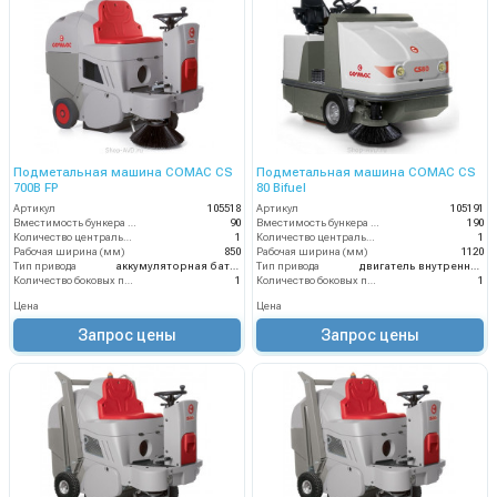
Подметальная машина COMAC CS
Подметальная машина COMAC CS
700B FP
80 Bifuel
Артикул
105518
Артикул
105191
Вместимость бункера (л)
90
Вместимость бункера (л)
190
Количество центральных мусоросборных валиков (шт)
1
Количество центральных мусоросборных валиков (шт)
1
Рабочая ширина (мм)
850
Рабочая ширина (мм)
1120
Тип привода
аккумуляторная батарея
Тип привода
двигатель внутреннего сгорания
Количество боковых подметальных щёток (шт)
1
Количество боковых подметальных щёток (шт)
1
Цена
Цена
Запрос цены
Запрос цены