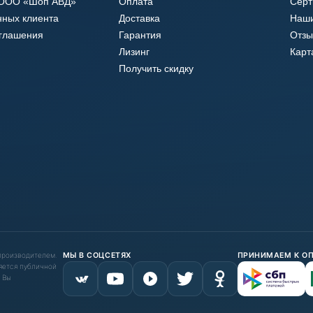
 ООО «Шоп АВД»
Оплата
Сер
нных клиента
Доставка
Наши
оглашения
Гарантия
Отзы
Лизинг
Карт
Получить скидку
 производителем.
МЫ В СОЦСЕТЯХ
ПРИНИМАЕМ К О
яется публичной
 Вы