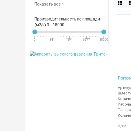
Показать все
Производительность по площади
(м2/ч)
0
-
18000
0
141
1591
6577
18000
Porto
Артику
Рабоча
Тип пр
Цена