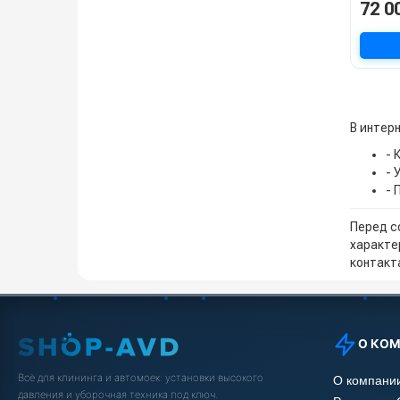
72 0
В интер
- 
- 
- 
Перед с
характе
контакта
О КО
Всё для клининга и автомоек: установки высокого
О компани
давления и уборочная техника под ключ.