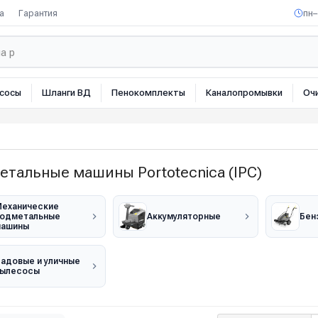
а
Гарантия
пн–
сосы
Шланги ВД
Пенокомплекты
Каналопромывки
Оч
тальные машины Portotecnica (IPC)
еханические
одметальные
Аккумуляторные
Бен
машины
адовые и уличные
ылесосы