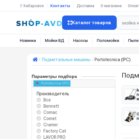
🚩Хабаровск
Контакты
Доставка
О магазине
Оплат
Каталог товаров
Новинки
Мойки ВД
Насосы
Поломойки
Пыле
Подметальные машины
Portotecnica (IPC)
Подме
Параметры подбора
Portotecnica (IPC)
М
Производитель
п
Все
Bennett
Comac
С
Comet
п
Cramer
Factory Cat
LAVOR PRO