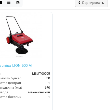
Сортировать:
tecnica LION 500 M
л
MSUT00705
Вместимость бункера (л)
30
Количество центральных мусоросборных валиков (шт)
1
я ширина (мм)
670
ивода
механический
Количество боковых подметальных щёток (шт)
1