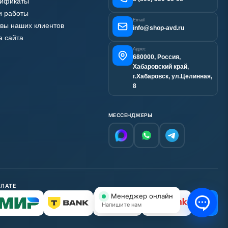
тификаты
 работы
Email
вы наших клиентов
info@shop-avd.ru
а сайта
Адрес
680000, Россия,
Хабаровский край,
г.Хабаровск, ул.Целинная,
8
МЕССЕНДЖЕРЫ
ПЛАТЕ
Менеджер онлайн
С НДС
Напишите нам