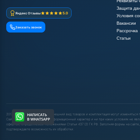
Реквизиты
Защита да
5.0
Яндекс Отзывы
Условия с
Вакансии
Заказать звонок
Рассрочка
Статьи
2017-2025 © ООО "ШОП АВД". Внешний вид товаров и комплектация могут изменяться
Сайт носит исключительно информационный характер и ни при каких условиях не явл
офертой, определяемой положениями Статьи 437 (2) ГК РФ. Заполняя формы на сайте,
подтверждаете возможность их обработки.