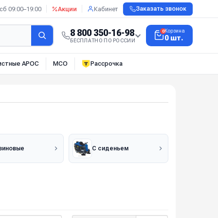
сб 09:00–19:00
Акции
Кабинет
Заказать звонок
8 800 350-16-98
Корзина
0
0 шт.
БЕСПЛАТНО ПО РОССИИ
истные АРОС
МСО
Рассрочка
зиновые
С сиденьем