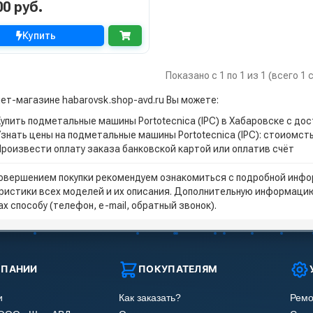
00 руб.
Купить
Показано с 1 по 1 из 1 (всего 1
нет-магазине habarovsk.shop-avd.ru Вы можете:
Купить подметальные машины Portotecnica (IPC) в Хабаровске с до
Узнать цены на подметальные машины Portotecnica (IPC): стоиомст
Произвести оплату заказа банковской картой или оплатив счёт
овершением покупки рекомендуем ознакомиться с подробной инфор
ристики всех моделей и их описания. Дополнительную информацию
х способу (телефон, e-mail, обратный звонок).
МПАНИИ
ПОКУПАТЕЛЯМ
и
Как заказать?
Ремо