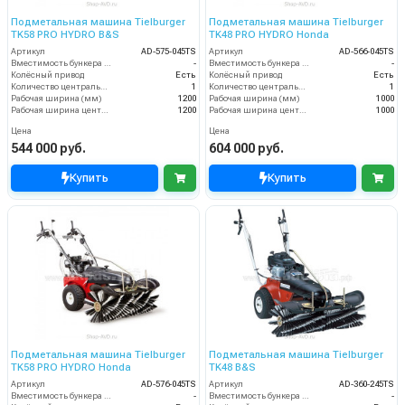
Подметальная машина Tielburger
Подметальная машина Tielburger
TK58 PRO HYDRO B&S
TK48 PRO HYDRO Honda
Артикул
AD-575-045TS
Артикул
AD-566-045TS
Вместимость бункера (л)
-
Вместимость бункера (л)
-
Колёсный привод
Есть
Колёсный привод
Есть
Количество центральных мусоросборных валиков (шт)
1
Количество центральных мусоросборных валиков (шт)
1
Рабочая ширина (мм)
1200
Рабочая ширина (мм)
1000
Рабочая ширина центральной щётки (мм)
1200
Рабочая ширина центральной щётки (мм)
1000
Цена
Цена
544 000 руб.
604 000 руб.
Купить
Купить
Подметальная машина Tielburger
Подметальная машина Tielburger
TK58 PRO HYDRO Honda
TK48 B&S
Артикул
AD-576-045TS
Артикул
AD-360-245TS
Вместимость бункера (л)
-
Вместимость бункера (л)
-