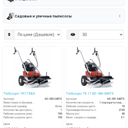
Садовые и уличные пылесосы
Tielburger TK17 B&S
Tielburger TK 17 AD-380-040TS
Артикул
AD-380-240TS
Артикул
AD-381-040TS
Вместимость бункера (л)
-
Количество скоростей (вперед/назад)
1 передача переднего хода
Колёсный привод
Есть
Рабочая ширина щеток (мм)
70
Количество центральных мусоросборных валиков (шт)
1
Производительность по площади (м2/ч)
2100
Рабочая ширина (мм)
700
Масса (кг)
60
Рабочая ширина центральной щётки (мм)
700
Макс. скорость передвижения (км/ч)
3.1
Цена
Цена