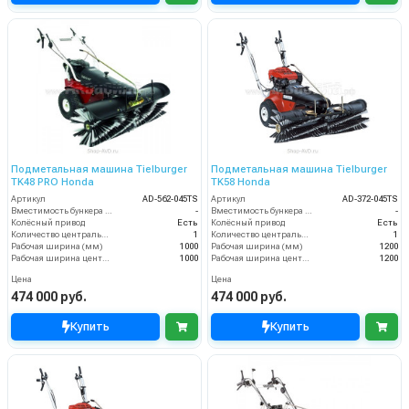
Подметальная машина Tielburger
Подметальная машина Tielburger
TK48 PRO Honda
TK58 Honda
Артикул
AD-562-045TS
Артикул
AD-372-045TS
Вместимость бункера (л)
-
Вместимость бункера (л)
-
Колёсный привод
Есть
Колёсный привод
Есть
Количество центральных мусоросборных валиков (шт)
1
Количество центральных мусоросборных валиков (шт)
1
Рабочая ширина (мм)
1000
Рабочая ширина (мм)
1200
Рабочая ширина центральной щётки (мм)
1000
Рабочая ширина центральной щётки (мм)
1200
Цена
Цена
474 000 руб.
474 000 руб.
Купить
Купить