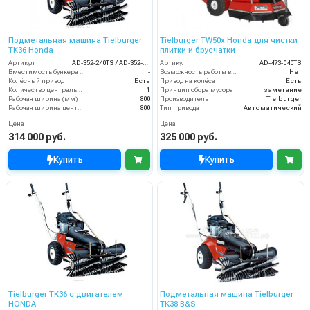
Подметальная машина Tielburger
Tielburger TW50x Honda для чистки
TK36 Honda
плитки и брусчатки
Артикул
AD-352-240TS / AD-352-040TS
Артикул
AD-473-040TS
Вместимость бункера (л)
-
Возможность работы внутри помещения
Нет
Колёсный привод
Есть
Привод на колёса
Есть
Количество центральных мусоросборных валиков (шт)
1
Принцип сбора мусора
заметание
Рабочая ширина (мм)
800
Производитель
Tielburger
Рабочая ширина центральной щётки (мм)
800
Тип привода
Автоматический
Цена
Цена
314 000 руб.
325 000 руб.
Купить
Купить
Tielburger TK36 с двигателем
Подметальная машина Tielburger
HONDA
TK38 B&S