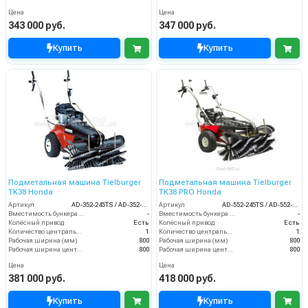
Цена
Цена
343 000 руб.
347 000 руб.
Купить
Купить
Подметальная машина Tielburger
Подметальная машина Tielburger
TK38 Honda
TK38 PRO Honda
Артикул
AD-352-245TS / AD-352-045TS
Артикул
AD-552-245TS / AD-552-045TS
Вместимость бункера (л)
-
Вместимость бункера (л)
-
Колёсный привод
Есть
Колёсный привод
Есть
Количество центральных мусоросборных валиков (шт)
1
Количество центральных мусоросборных валиков (шт)
1
Рабочая ширина (мм)
800
Рабочая ширина (мм)
800
Рабочая ширина центральной щётки (мм)
800
Рабочая ширина центральной щётки (мм)
800
Цена
Цена
381 000 руб.
418 000 руб.
Купить
Купить