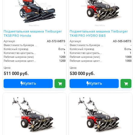
Подметальная машина Tielburger
Подметальная машина Tielburger
TK58 PRO Honda
TK48 PRO HYDRO B&S
Артикул
AD-572-045TS
Артикул
AD-565-045TS
Вместимость бункера (л)
-
Вместимость бункера (л)
-
Колёсный привод
Есть
Колёсный привод
Есть
Количество центральных мусоросборных валиков (шт)
1
Количество центральных мусоросборных валиков (шт)
1
Рабочая ширина (мм)
1200
Рабочая ширина (мм)
1000
Рабочая ширина центральной щётки (мм)
1200
Рабочая ширина центральной щётки (мм)
1000
Цена
Цена
511 000 руб.
530 000 руб.
Купить
Купить