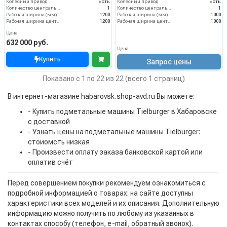
Колёсный привод
Есть
Колёсный привод
Есть
Количество центральных мусоросборных валиков (шт)
1
Количество центральных мусоросборных валиков (шт)
1
Рабочая ширина (мм)
1200
Рабочая ширина (мм)
1000
Рабочая ширина центральной щётки (мм)
1200
Рабочая ширина центральной щётки (мм)
1000
Цена
632 000 руб.
Цена
Купить
Запрос цены
Показано с 1 по 22 из 22 (всего 1 страниц)
В интернет-магазине habarovsk.shop-avd.ru Вы можете:
- Купить подметальные машины Tielburger в Хабаровске
с доставкой
- Узнать цены на подметальные машины Tielburger:
стоиомсть низкая
- Произвести оплату заказа банковской картой или
оплатив счёт
Перед совершением покупки рекомендуем ознакомиться с
подробной информацией о товарах: на сайте доступны
характеристики всех моделей и их описания. Дополнительную
информацию можно получить по любому из указанных в
контактах способу (телефон, e-mail, обратный звонок).