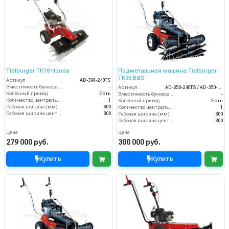
Tielburger TK18 Honda
Подметальная машина Tielburger
TK36 B&S
Артикул
AD-391-240TS
Вместимость бункера (л)
-
Артикул
AD-350-240TS / AD-350-040TS
Колёсный привод
Есть
Вместимость бункера (л)
-
Количество центральных мусоросборных валиков (шт)
1
Колёсный привод
Есть
Рабочая ширина (мм)
800
Количество центральных мусоросборных валиков (шт)
1
Рабочая ширина центральной щётки (мм)
800
Рабочая ширина (мм)
800
Рабочая ширина центральной щётки (мм)
800
Цена
Цена
279 000 руб.
300 000 руб.
Купить
Купить