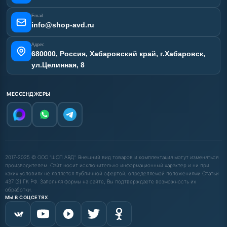
Email
info@shop-avd.ru
Адрес
680000, Россия, Хабаровский край, г.Хабаровск,
ул.Целинная, 8
МЕССЕНДЖЕРЫ
2017-2025 © ООО "ШОП АВД". Внешний вид товаров и комплектация могут изменяться
производителем. Сайт носит исключительно информационный характер и ни при
каких условиях не является публичной офертой, определяемой положениями Статьи
437 (2) ГК РФ. Заполняя формы на сайте, Вы подтверждаете возможность их
обработки.
МЫ В СОЦСЕТЯХ