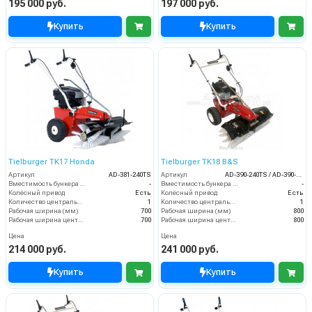
195 000 руб.
197 000 руб.
Купить
Купить
Tielburger TK17 Honda
Tielburger TK18 B&S
Артикул
AD-381-240TS
Артикул
AD-390-240TS / AD-390-040TS
Вместимость бункера (л)
-
Вместимость бункера (л)
-
Колёсный привод
Есть
Колёсный привод
Есть
Количество центральных мусоросборных валиков (шт)
1
Количество центральных мусоросборных валиков (шт)
1
Рабочая ширина (мм)
700
Рабочая ширина (мм)
800
Рабочая ширина центральной щётки (мм)
700
Рабочая ширина центральной щётки (мм)
800
Цена
Цена
214 000 руб.
241 000 руб.
Купить
Купить