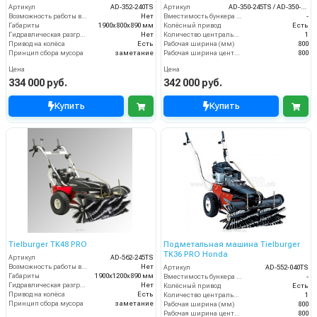
Артикул
AD-352-240TS
Артикул
AD-350-245TS / AD-350-045TS
Возможность работы внутри помещения
Нет
Вместимость бункера (л)
-
Габариты
1900х800х890 мм
Колёсный привод
Есть
Гидравлическая разгрузка
Нет
Количество центральных мусоросборных валиков (шт)
1
Привод на колёса
Есть
Рабочая ширина (мм)
800
Принцип сбора мусора
заметание
Рабочая ширина центральной щётки (мм)
800
Цена
Цена
334 000 руб.
342 000 руб.
Купить
Купить
Tielburger TK48 PRO
Подметальная машина Tielburger
TK36 PRO Honda
Артикул
AD-562-245TS
Возможность работы внутри помещения
Нет
Артикул
AD-552-040TS
Габариты
1900х1200х890 мм
Вместимость бункера (л)
-
Гидравлическая разгрузка
Нет
Колёсный привод
Есть
Привод на колёса
Есть
Количество центральных мусоросборных валиков (шт)
1
Принцип сбора мусора
заметание
Рабочая ширина (мм)
800
Рабочая ширина центральной щётки (мм)
800