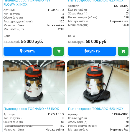
Пылеводосос TORNADO 429
Пылеводосос TORNADO 423 INOX
FLOWMIX INOX
Артикул
11201 ASDO
Кол-во турбин
2
Артикул
11236 ASDO
Объем бака (л)
63
Кол-во турбин
2
Расход воздуха (л/сек)
120
Объем бака (л)
63
Материал бака
Нержавейка
Расход воздуха (л/сек)
120
Мощность (Вт)
2600
Материал бака
Нержавейка
Мощность (Вт)
2600
Цена
Цена
56 000 руб.
60 000 руб.
61 000 руб.
65 000 руб.
Купить
Купить
Пылеводосос TORNADO 433 INOX
Пылеводосос TORNADO 623 INOX
Артикул
11272 ASDO
Артикул
11340 ASDO
Кол-во турбин
3
Кол-во турбин
2
Объем бака (л)
63
Объем бака (л)
78
Расход воздуха (л/сек)
180
Расход воздуха (л/сек)
120
Материал бака
Нержавейка
Материал бака
Нержавейка