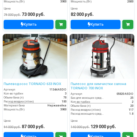
Мощность (Вт)
3900
Мощность (Вт)
2600
Цена
Цена
73 000 руб.
82 000 руб.
79 000 руб.
Купить
Купить
Пылеводосос TORNADO 633 INOX
Пылесос для химчистки салона
TORNADO 700 INOX
Артикул
11344 ASDO
Кол-во турбин
3
Артикул
05820 ASDO
Объем бака (л)
78
Бак для моющих средств
25
Расход воздуха (л/сек)
180
Кол-во турбин
2
Материал бака
Нержавейка
Объем бака (л)
20
Мощность (Вт)
3900
Расход воздуха (л/сек)
117
Расход моющего средства
1.8
Цена
Цена
87 000 руб.
129 000 руб.
94 000 руб.
140 000 руб.
Купить
Купить