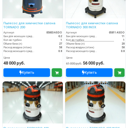
Пылесос для химчистки салона
Пылесос для химчистки салона
TORNADO 200
TORNADO 300 INOX
Артикул
05803 ASDO
Артикул
05811 ASDO
Бак для моющих средств
6.2
Бак для моющих средств
11
Кол-во турбин
1
Кол-во турбин
1
Объем бака (л)
27
Объем бака (л)
20
Расход воздуха (л/сек)
58
Расход воздуха (л/сек)
58
Расход моющего средства
0.8
Расход моющего средства
0.8
Цена
Цена
48 000 руб.
56 000 руб.
61 000 руб.
Купить
Купить