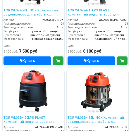
TOR WL092-20L INOX Компактный
TOR WL092A-15LPS PLAST
водопылесос для работы с
Компактный водопылесос для
электроинструментом
работы с электроинструментом
Артикул
WL092-20L INOX
Артикул
WL092A-15LPS PLAST
Расход воздуха (л/сек)
64
Расход воздуха (л/сек)
64
Розетка для подключения инструмента
Есть
Розетка для подключения инструмента
Есть
Тип уборки
сухая и сбор жидкостей
Тип уборки
сухая и сбор жидкостей
Для работы с
электроинструментом
Для работы с
электроинструментом
Материал бака
Нержавеющая сталь
Материал бака
Ударопрочный пластик
Цена
Цена
7 500 руб.
8 100 руб.
8 100 руб.
8 800 руб.
Купить
Купить
TOR WL092A-20LPS PLAST
TOR WL092A-15L INOX Компактный
Компактный водопылесос для
водопылесос для работы с
работы с электроинструментом
электроинструментом
Артикул
WL092A-20LPS PLAST
Артикул
WL092A-15L INOX