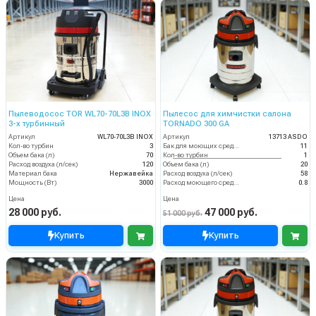
Пылеводосос TOR WL70-70L3B INOX
Пылесос для химчистки салона
3-х турбинный
TORNADO 300 GA
Артикул
WL70-70L3B INOX
Артикул
13713 ASDO
Кол-во турбин
3
Бак для моющих средств
11
Объем бака (л)
70
Кол-во турбин
1
Расход воздуха (л/сек)
120
Объем бака (л)
20
Материал бака
Нержавейка
Расход воздуха (л/сек)
58
Мощность (Вт)
3000
Расход моющего средства
0.8
Цена
Цена
28 000 руб.
47 000 руб.
51 000 руб.
Купить
Купить