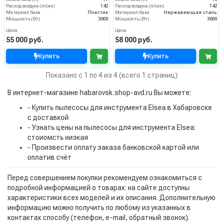
Расход воздуха (л/сек)
142
Расход воздуха (л/сек)
142
Материал бака
Пластик
Материал бака
Нержавеющая сталь
Мощность (Вт)
3600
Мощность (Вт)
3600
Цена
Цена
55 000 руб.
58 000 руб.
Купить
Купить
Показано с 1 по 4 из 4 (всего 1 страниц)
В интернет-магазине habarovsk.shop-avd.ru Вы можете:
- Купить пылесосы для инструмента Elsea в Хабаровске
с доставкой
- Узнать цены на пылесосы для инструмента Elsea:
стоиомсть низкая
- Произвести оплату заказа банковской картой или
оплатив счёт
Перед совершением покупки рекомендуем ознакомиться с
подробной информацией о товарах: на сайте доступны
характеристики всех моделей и их описания. Дополнительную
информацию можно получить по любому из указанных в
контактах способу (телефон, e-mail, обратный звонок).