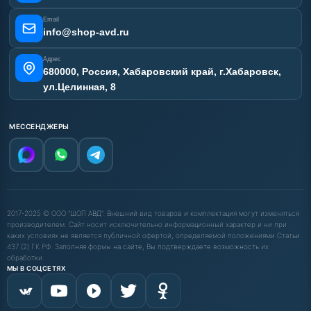
Email
info@shop-avd.ru
Адрес
680000, Россия, Хабаровский край, г.Хабаровск,
ул.Целинная, 8
МЕССЕНДЖЕРЫ
2017-2025 © ООО "ШОП АВД". Внешний вид товаров и комплектация могут изменяться
производителем. Сайт носит исключительно информационный характер и ни при
каких условиях не является публичной офертой, определяемой положениями Статьи
437 (2) ГК РФ. Заполняя формы на сайте, Вы подтверждаете возможность их
обработки.
МЫ В СОЦСЕТЯХ