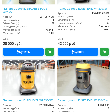
Пылеводосос ELSEA ARES PLUS
Пылеводосос ELSEA EXEL WP220CW
WP125
Артикул
EXWP220YCW2
Кол-во турбин
2
Артикул
WP125PYCW
Объем бака (л)
77
Кол-во турбин
1
Расход воздуха (л/сек)
95
Объем бака (л)
37
Материал бака
Пластик
Расход воздуха (л/сек)
60
Мощность (Вт)
3600
Материал бака
Пластик
Мощность (Вт)
1400
Цена
Цена
28 000 руб.
42 000 руб.
Купить
Купить
Пылеводосос ELSEA EXEL WP330CW
Пылеводосос ELSEA EXEL WI330YCW
Артикул
EXWP330YCW2
Артикул
EXWI330Y
Кол-во турбин
3
Кол-во турбин
3
Объем бака (л)
77
Объем бака (л)
76