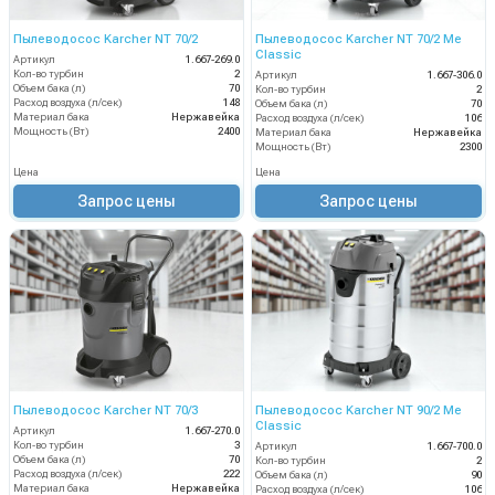
Пылеводосос Karcher NT 70/2
Пылеводосос Karcher NT 70/2 Me
Classic
Артикул
1.667-269.0
Кол-во турбин
2
Артикул
1.667-306.0
Объем бака (л)
70
Кол-во турбин
2
Расход воздуха (л/сек)
148
Объем бака (л)
70
Материал бака
Нержавейка
Расход воздуха (л/сек)
106
Мощность (Вт)
2400
Материал бака
Нержавейка
Мощность (Вт)
2300
Цена
Цена
Запрос цены
Запрос цены
Пылеводосос Karcher NT 70/3
Пылеводосос Karcher NT 90/2 Me
Classic
Артикул
1.667-270.0
Кол-во турбин
3
Артикул
1.667-700.0
Объем бака (л)
70
Кол-во турбин
2
Расход воздуха (л/сек)
222
Объем бака (л)
90
Материал бака
Нержавейка
Расход воздуха (л/сек)
106