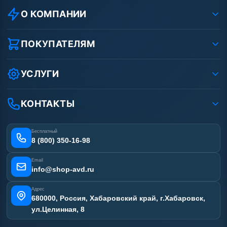
О КОМПАНИИ
О компании
Реквизиты ООО «Шоп АВД»
ПОКУПАТЕЛЯМ
Защита данных клиента
Как заказать?
Условия соглашения
Оплата
УСЛУГИ
Вакансии
Доставка
Ремонт АВД
Рассрочка
Гарантия
Сертификаты
КОНТАКТЫ
Статьи
Лизинг
Наши работы
Получить скидку
Отзывы наших клиентов
Бесплатный
Карта сайта
8 (800) 350-16-98
Email
info@shop-avd.ru
Адрес
680000, Россия, Хабаровский край, г.Хабаровск,
ул.Целинная, 8