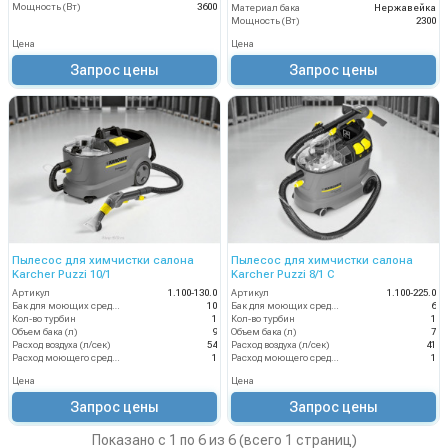
Мощность (Вт)
3600
Материал бака
Нержавейка
Мощность (Вт)
2300
Цена
Цена
Запрос цены
Запрос цены
Пылесос для химчистки салона
Пылесос для химчистки салона
Karcher Puzzi 10/1
Karcher Puzzi 8/1 C
Артикул
1.100-130.0
Артикул
1.100-225.0
Бак для моющих средств
10
Бак для моющих средств
6
Кол-во турбин
1
Кол-во турбин
1
Объем бака (л)
9
Объем бака (л)
7
Расход воздуха (л/сек)
54
Расход воздуха (л/сек)
41
Расход моющего средства
1
Расход моющего средства
1
Цена
Цена
Запрос цены
Запрос цены
Показано с 1 по 6 из 6 (всего 1 страниц)