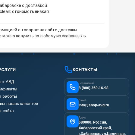
Хабаровске с доставкой
clean: стоиомсть низкая
мацией о товарах: на сайте доступны
 можно получить по любому из указанных в
УСЛУГИ
КОНТАКТЫ
нт АВД
Бесплатный
8 (800) 350-16-98
тификаты
 работы
Email
вы наших клиентов
info@shop-avd.ru
а сайта
Адрес
680000, Россия,
Хабаровский край,
г.Хабаровск, ул.Целинная,