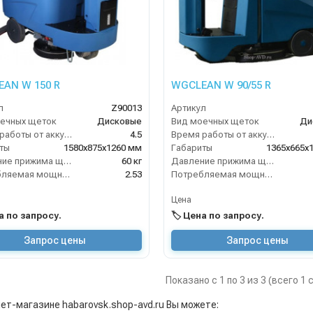
AN W 150 R
WGCLEAN W 90/55 R
л
Z90013
Артикул
ечных щеток
Дисковые
Вид моечных щеток
Ди
Время работы от аккумуляторов (ч)
4.5
Время работы от аккумуляторов (ч)
ты
1580х875х1260 мм
Габариты
1365х665х
Давление прижима щеток
60 кг
Давление прижима щеток
Потребляемая мощность (кВт)
2.53
Потребляемая мощность (кВт)
Цена
на по запросу.
🏷️ Цена по запросу.
Запрос цены
Запрос цены
Показано с 1 по 3 из 3 (всего 1
нет-магазине habarovsk.shop-avd.ru Вы можете: