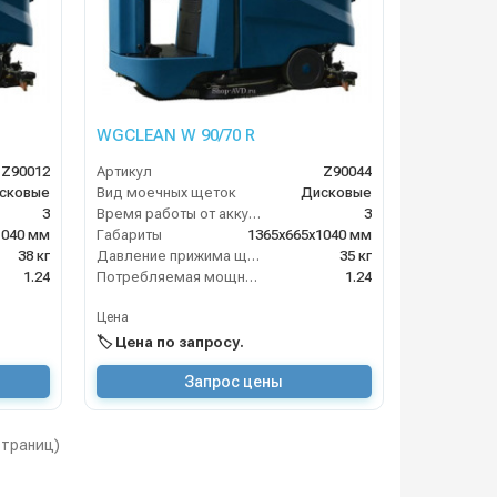
WGCLEAN W 90/70 R
Z90012
Артикул
Z90044
сковые
Вид моечных щеток
Дисковые
3
Время работы от аккумуляторов (ч)
3
1040 мм
Габариты
1365х665х1040 мм
38 кг
Давление прижима щеток
35 кг
1.24
Потребляемая мощность (кВт)
1.24
Цена
🏷️ Цена по запросу.
Запрос цены
 страниц)