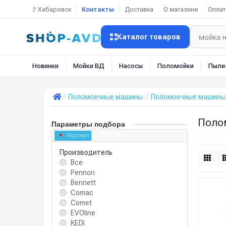
🚩Хабаровск
Контакты
Доставка
О магазине
Оплат
Каталог товаров
Новинки
Мойки ВД
Насосы
Поломойки
Пыле
Поломоечные машины
Поломоечные машины 
Поло
Параметры подбора
Wgclean
Производитель
Все
Pennon
Bennett
Comac
Comet
EVOline
KEDI