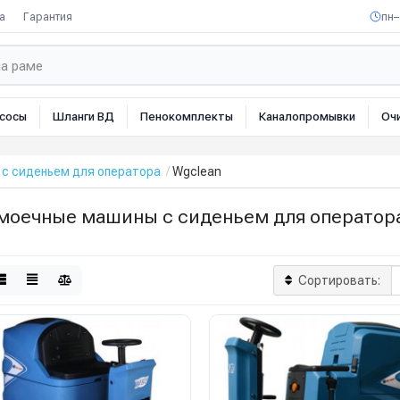
а
Гарантия
пн–
сосы
Шланги ВД
Пенокомплекты
Каналопромывки
Оч
с сиденьем для оператора
Wgclean
моечные машины с сиденьем для оператор
Сортировать: