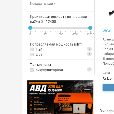
Показать все
Производительность по площади
(м2/ч)
0
-
12400
WGCLE
0
97
1096
4531
12400
Артику
Вид мо
Потребляемая мощность (кВт)
1.24
2
Габари
2.53
1
Тип машины
аккумуляторная
6
Цена
🏷️ Це
В интер