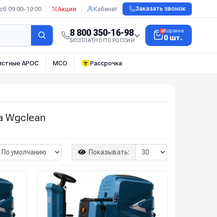
сб 09:00–19:00
Акции
Кабинет
Заказать звонок
8 800 350-16-98
Корзина
0
0 шт.
БЕСПЛАТНО ПО РОССИИ
истные АРОС
МСО
Рассрочка
а Wgclean
Показывать: