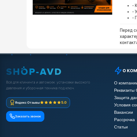
- 
- 
- 
Перед с
характе
контакта
О КО
Всё для клининга и автомоек: установки высокого
О компани
давления и уборочная техника под ключ.
Реквизиты
Защита да
5.0
Яндекс Отзывы
Условия с
Вакансии
Заказать звонок
Рассрочка
Статьи