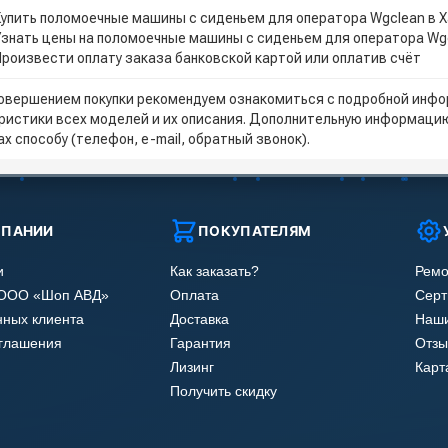
Купить поломоечные машины с сиденьем для оператора Wgclean в 
Узнать цены на поломоечные машины с сиденьем для оператора Wg
Произвести оплату заказа банковской картой или оплатив счёт
овершением покупки рекомендуем ознакомиться с подробной инфор
ристики всех моделей и их описания. Дополнительную информацию
х способу (телефон, e-mail, обратный звонок).
МПАНИИ
ПОКУПАТЕЛЯМ
и
Как заказать?
Ремо
 ООО «Шоп АВД»
Оплата
Сер
нных клиента
Доставка
Наши
оглашения
Гарантия
Отзы
Лизинг
Карт
Получить скидку