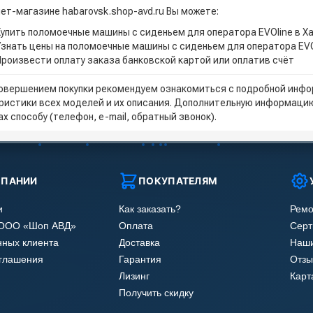
нет-магазине habarovsk.shop-avd.ru Вы можете:
Купить поломоечные машины с сиденьем для оператора EVOline в Х
Узнать цены на поломоечные машины с сиденьем для оператора EVO
Произвести оплату заказа банковской картой или оплатив счёт
овершением покупки рекомендуем ознакомиться с подробной инфор
ристики всех моделей и их описания. Дополнительную информацию
х способу (телефон, e-mail, обратный звонок).
МПАНИИ
ПОКУПАТЕЛЯМ
и
Как заказать?
Ремо
 ООО «Шоп АВД»
Оплата
Сер
нных клиента
Доставка
Наши
оглашения
Гарантия
Отзы
Лизинг
Карт
Получить скидку