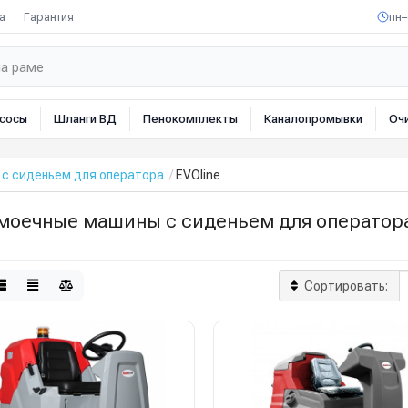
а
Гарантия
пн–
сосы
Шланги ВД
Пенокомплекты
Каналопромывки
Оч
с сиденьем для оператора
EVOline
моечные машины с сиденьем для оператора
Сортировать: