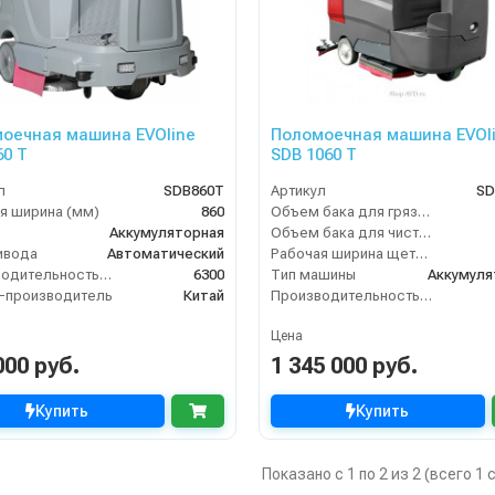
оечная машина EVOline
Поломоечная машина EVOl
60 T
SDB 1060 T
л
SDB860T
Артикул
SD
я ширина (мм)
860
Объем бака для грязной воды, л
Аккумуляторная
Объем бака для чистой воды, л
ивода
Автоматический
Рабочая ширина щетки, мм
Производительность по площади (м2/ч)
6300
Тип машины
Аккумуля
-производитель
Китай
Производительность по площади (м2/ч)
Цена
000 руб.
1 345 000 руб.
Купить
Купить
Показано с 1 по 2 из 2 (всего 1