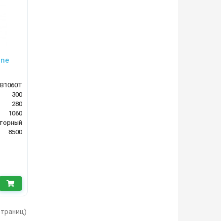
ine
B1060T
300
280
1060
торный
8500
 страниц)