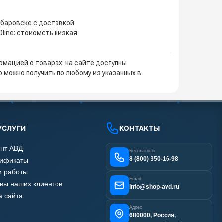
абаровске с доставкой
line: стоиомсть низкая
мацией о товарах: на сайте доступны
 можно получить по любому из указанных в
УСЛУГИ
КОНТАКТЫ
нт АВД
Бесплатный
8 (800) 350-16-98
тификаты
 работы
Email
вы наших клиентов
info@shop-avd.ru
а сайта
Адрес
680000, Россия,