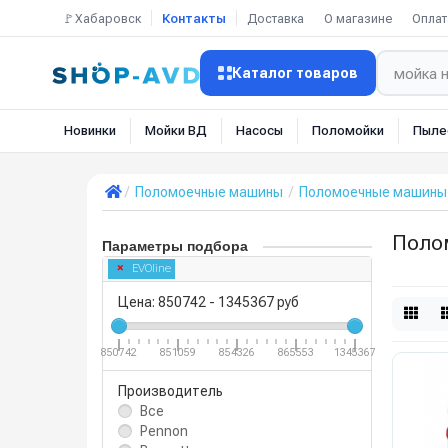
🚩Хабаровск
Контакты
Доставка
О магазине
Оплат
Каталог товаров
Новинки
Мойки ВД
Насосы
Поломойки
Пыле
Поломоечные машины
Поломоечные машины 
Поло
Параметры подбора
EVOline
Цена:
850742
-
1345367
руб
850742
851059
854326
865553
1345367
Производитель
Все
Pennon