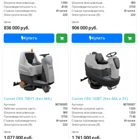
Ширина всасывающей балки (мм)
1000
Ширина всасывающей балки (мм)
900
Производительность по площади (м2/ч)
4100
Производительность по площади (м2/ч)
3750
Страна-производитель
Италия
Страна-производитель
Италия
Электропитание (В)
220
Электропитание (В)
220
Цена
Цена
836 000 руб.
906 000 руб.
Купить
Купить
Comet CRS 75BYT (без АКБ)
Comet CRS 102BT (без АКБ и ЗУ)
Артикул
90700005
Артикул
90700007
Рабочая ширина щеток (мм)
750
Рабочая ширина щеток (мм)
1020
Ширина всасывающей балки (мм)
900
Ширина всасывающей балки (мм)
1250
Производительность по площади (м2/ч)
3750
Производительность по площади (м2/ч)
7140
Страна-производитель
Италия
Страна-производитель
Италия
Электропитание (В)
220
Электропитание (В)
220
Цена
Цена
1 077 000 руб.
1 761 000 руб.