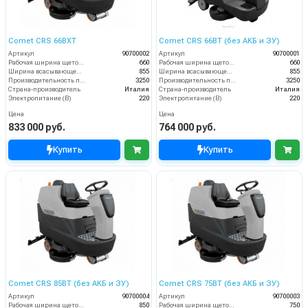
Comet CRS 66BXT
Comet CRS 66BT (без АКБ и ЗУ)
Артикул
90700002
Артикул
90700001
Рабочая ширина щеток (мм)
660
Рабочая ширина щеток (мм)
660
Ширина всасывающей балки (мм)
855
Ширина всасывающей балки (мм)
855
Производительность по площади (м2/ч)
3250
Производительность по площади (м2/ч)
3250
Страна-производитель
Италия
Страна-производитель
Италия
Электропитание (В)
220
Электропитание (В)
220
Цена
Цена
833 000 руб.
764 000 руб.
Купить
Купить
Comet CRS 85BT (без АКБ и ЗУ)
Comet CRS 75BT (без АКБ и ЗУ)
Артикул
90700004
Артикул
90700003
Рабочая ширина щеток (мм)
850
Рабочая ширина щеток (мм)
750