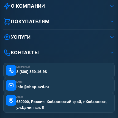
О КОМПАНИИ
О компании
Реквизиты ООО «Шоп АВД»
ПОКУПАТЕЛЯМ
Защита данных клиента
Как заказать?
Условия соглашения
Оплата
УСЛУГИ
Вакансии
Доставка
Ремонт АВД
Рассрочка
Гарантия
Сертификаты
КОНТАКТЫ
Статьи
Лизинг
Наши работы
Получить скидку
Отзывы наших клиентов
Бесплатный
Карта сайта
8 (800) 350-16-98
Email
info@shop-avd.ru
Адрес
680000, Россия, Хабаровский край, г.Хабаровск,
ул.Целинная, 8