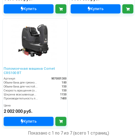
Купить
Купить
Поломоечная машина Comet
CRS100 BT
Артикул
9070001300
Объем бака для грязной воды, л
180
Объем бака для чистой воды, л
150
Скорость вращения (об/мин)
150
Ширина всасывающей балки (мм)
1150
Производительность по площади (м2/ч)
7400
Цена
2 002 000 руб.
Купить
Показано с 1 по 7 из 7 (всего 1 страниц)