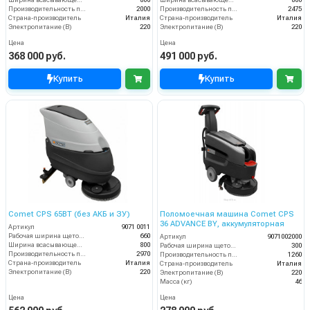
Производительность по площади (м2/ч)
2000
Производительность по площади (м2/ч)
2475
Страна-производитель
Италия
Страна-производитель
Италия
Электропитание (В)
220
Электропитание (В)
220
Цена
Цена
368 000 руб.
491 000 руб.
Купить
Купить
Comet CPS 65BT (без АКБ и ЗУ)
Поломоечная машина Comet CPS
36 ADVANCE BY, аккумуляторная
Артикул
9071 0011
Рабочая ширина щеток (мм)
660
Артикул
9071002000
Ширина всасывающей балки (мм)
800
Рабочая ширина щеток (мм)
300
Производительность по площади (м2/ч)
2970
Производительность по площади (м2/ч)
1260
Страна-производитель
Италия
Страна-производитель
Италия
Электропитание (В)
220
Электропитание (В)
220
Масса (кг)
46
Цена
Цена