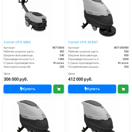
Comet CPS 45BX
Comet CPS 50 BXT
Артикул
90710004
Артикул
9071000900
Рабочая ширина щеток (мм)
450
Рабочая ширина щеток (мм)
500
Ширина всасывающей балки (мм)
540
Ширина всасывающей балки (мм)
800
Производительность по площади (м2/ч)
1600
Производительность по площади (м2/ч)
2000
Страна-производитель
Италия
Страна-производитель
Италия
Электропитание (В)
220
Потребляемая мощность (Вт)
550
Цена
Цена
306 000 руб.
412 000 руб.
Купить
Купить