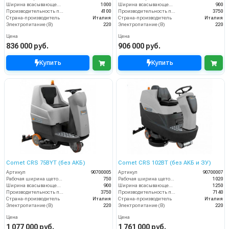
Ширина всасывающей балки (мм)
1000
Ширина всасывающей балки (мм)
900
Производительность по площади (м2/ч)
4100
Производительность по площади (м2/ч)
3750
Страна-производитель
Италия
Страна-производитель
Италия
Электропитание (В)
220
Электропитание (В)
220
Цена
Цена
836 000 руб.
906 000 руб.
Купить
Купить
Comet CRS 75BYT (без АКБ)
Comet CRS 102BT (без АКБ и ЗУ)
Артикул
90700005
Артикул
90700007
Рабочая ширина щеток (мм)
750
Рабочая ширина щеток (мм)
1020
Ширина всасывающей балки (мм)
900
Ширина всасывающей балки (мм)
1250
Производительность по площади (м2/ч)
3750
Производительность по площади (м2/ч)
7140
Страна-производитель
Италия
Страна-производитель
Италия
Электропитание (В)
220
Электропитание (В)
220
Цена
Цена
1 077 000 руб.
1 761 000 руб.