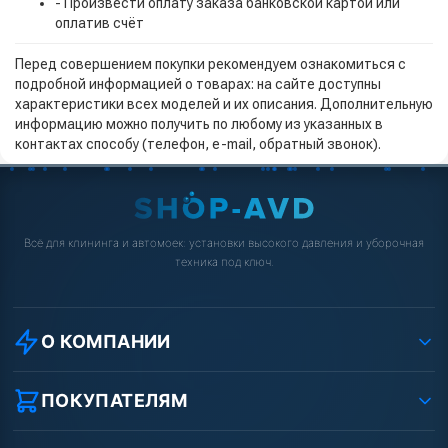
- Произвести оплату заказа банковской картой или
оплатив счёт
Перед совершением покупки рекомендуем ознакомиться с
подробной информацией о товарах: на сайте доступны
характеристики всех моделей и их описания. Дополнительную
информацию можно получить по любому из указанных в
контактах способу (телефон, e-mail, обратный звонок).
Всё для клининга и автомоек: установки высокого давления и уборочная
техника под ключ.
О КОМПАНИИ
О компании
Реквизиты ООО «Шоп АВД»
ПОКУПАТЕЛЯМ
Защита данных клиента
Как заказать?
Условия соглашения