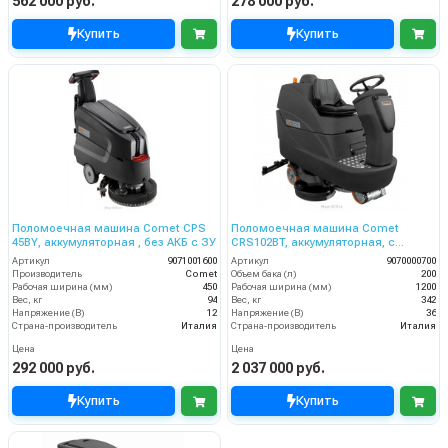
562 000 руб.
278 000 руб.
Купить
Купить
Поломоечная машина Comet CPS
Поломоечная машина Comet
45BY, аккумуляторная , без АКБ с ЗУ
CRS102BT, аккумуляторная, с
местом для оператора без АКБ и
Артикул
9071001600
Артикул
9070000700
ЗУ
Производитель
Comet
Объем бака (л)
200
Рабочая ширина (мм)
450
Рабочая ширина (мм)
1200
Вес, кг
94
Вес, кг
342
Напряжение (В)
12
Напряжение (В)
36
Страна-производитель
Италия
Страна-производитель
Италия
Цена
Цена
292 000 руб.
2 037 000 руб.
Купить
Купить