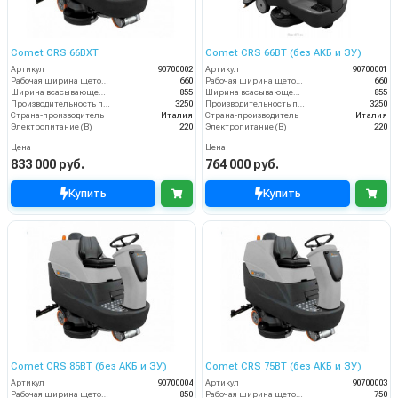
Comet CRS 66BXT
Comet CRS 66BT (без АКБ и ЗУ)
Артикул
90700002
Артикул
90700001
Рабочая ширина щеток (мм)
660
Рабочая ширина щеток (мм)
660
Ширина всасывающей балки (мм)
855
Ширина всасывающей балки (мм)
855
Производительность по площади (м2/ч)
3250
Производительность по площади (м2/ч)
3250
Страна-производитель
Италия
Страна-производитель
Италия
Электропитание (В)
220
Электропитание (В)
220
Цена
Цена
833 000 руб.
764 000 руб.
Купить
Купить
Comet CRS 85BT (без АКБ и ЗУ)
Comet CRS 75BT (без АКБ и ЗУ)
Артикул
90700004
Артикул
90700003
Рабочая ширина щеток (мм)
850
Рабочая ширина щеток (мм)
750