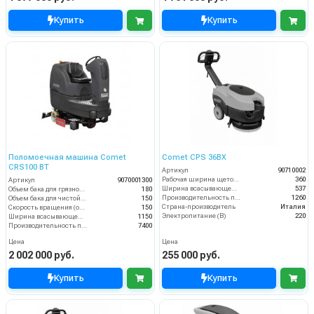
Купить
Купить
Поломоечная машина Comet
Comet CPS 36BX
CRS100 BT
Артикул
90710002
Рабочая ширина щеток (мм)
360
Артикул
9070001300
Ширина всасывающей балки (мм)
537
Объем бака для грязной воды, л
180
Производительность по площади (м2/ч)
1260
Объем бака для чистой воды, л
150
Страна-производитель
Италия
Скорость вращения (об/мин)
150
Электропитание (В)
220
Ширина всасывающей балки (мм)
1150
Производительность по площади (м2/ч)
7400
Цена
Цена
2 002 000 руб.
255 000 руб.
Купить
Купить