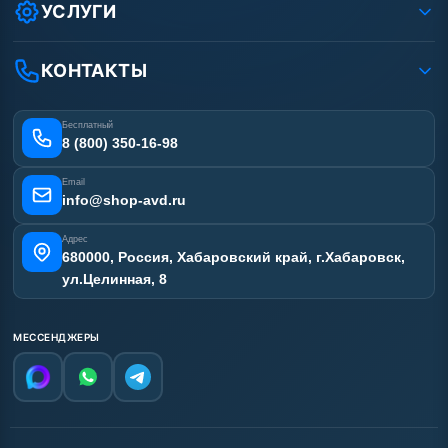
Оплата
УСЛУГИ
Вакансии
Доставка
Ремонт АВД
Рассрочка
Гарантия
Сертификаты
КОНТАКТЫ
Статьи
Лизинг
Наши работы
Получить скидку
Отзывы наших клиентов
Бесплатный
Карта сайта
8 (800) 350-16-98
Email
info@shop-avd.ru
Адрес
680000, Россия, Хабаровский край, г.Хабаровск,
ул.Целинная, 8
МЕССЕНДЖЕРЫ