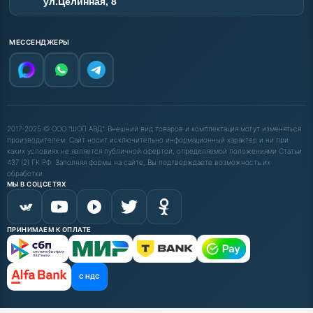
ул.Целинная, 8
МЕССЕНДЖЕРЫ
2017-2025 © ООО "ШОП АВД". Внешний вид товаров и комплектация могут изменяться
производителем. Сайт носит исключительно информационный характер и ни при
каких условиях не является публичной офертой, определяемой положениями Статьи
437 (2) ГК РФ. Заполняя формы на сайте, Вы подтверждаете возможность их
обработки.
МЫ В СОЦСЕТЯХ
ПРИНИМАЕМ К ОПЛАТЕ
С НДС