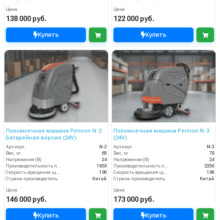
Цена
Цена
138 000 руб.
122 000 руб.
Купить
Купить
Поломоечная машина Pennon N-2
Поломоечная машина Pennon N-3
Батарейная версия (24V)
(24V)
Артикул
N-2
Артикул
N-3
Вес, кг
65
Вес, кг
78
Напряжение (В)
24
Напряжение (В)
24
Производительность по площади (м2/ч)
1850
Производительность по площади (м2/ч)
2250
Скорость вращения щётки (об/мин)
190
Скорость вращения щётки (об/мин)
190
Страна-производитель
Китай
Страна-производитель
Китай
Цена
Цена
146 000 руб.
173 000 руб.
Купить
Купить