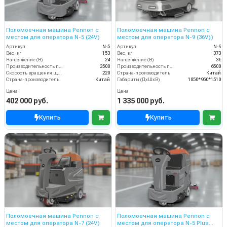
Поломоечная машина Pennon с
Поломоечная машина Pennon с
местом для оператора N-5 (24V)
местом для оператора N-9 (36V))
Артикул
N-5
Артикул
N-9
Вес, кг
153
Вес, кг
373
Напряжение (В)
24
Напряжение (В)
36
Производительность по площади (м2/ч)
3500
Производительность по площади (м2/ч)
6500
Скорость вращения щётки (об/мин)
220
Страна-производитель
Китай
Страна-производитель
Китай
Габариты (ДхШхВ)
1850*950*1510
Цена
Цена
402 000 руб.
1 335 000 руб.
Купить
Купить
Поломоечная машина Pennon с
Поломоечная машина Pennon с
местом для оператора N-7 (24V)
местом для оператора N-5 Plus