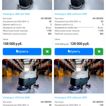
Velargos 400 Gel B40
Velargos 400 Lithium B40
Артикул
AN 600400
Артикул
AN 600450
Аккумулятор АКБ (В/А·ч)
45
Аккумулятор АКБ (В/А·ч)
50
Время работы (ч)
3
Время работы (ч)
3
Зарядное устройство
Есть
Зарядное устройство
Есть
Максимальная производительность (кв.м/час)
1700
Максимальная производительность (кв.м/час)
1700
Рабочая ширина (мм)
400
Рабочая ширина (мм)
400
Цена
Цена
108 000 руб.
128 000 руб.
139 000 руб.
Купить
Купить
Velargos 410 Gel B45
Velargos 410 Lithium B45
Артикул
AN 600500
Артикул
AN 600550
Аккумулятор АКБ (В/А·ч)
80
Аккумулятор АКБ (В/А·ч)
100