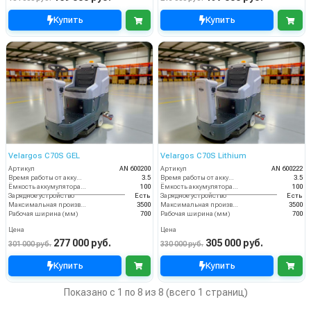
Купить
Купить
Velargos C70S GEL
Velargos C70S Lithium
Артикул
AN 600200
Артикул
AN 600222
Время работы от аккумуляторов (ч)
3.5
Время работы от аккумуляторов (ч)
3.5
Ёмкость аккумулятора (Ач)
100
Ёмкость аккумулятора (Ач)
100
Зарядное устройство
Есть
Зарядное устройство
Есть
Максимальная производительность (кв.м/час)
3500
Максимальная производительность (кв.м/час)
3500
Рабочая ширина (мм)
700
Рабочая ширина (мм)
700
Цена
Цена
277 000 руб.
305 000 руб.
301 000 руб.
330 000 руб.
Купить
Купить
Показано с 1 по 8 из 8 (всего 1 страниц)