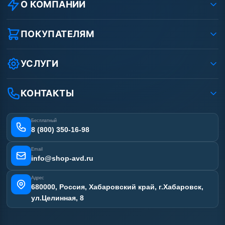
О КОМПАНИИ
О компании
Реквизиты ООО «Шоп АВД»
ПОКУПАТЕЛЯМ
Защита данных клиента
Как заказать?
Условия соглашения
Оплата
УСЛУГИ
Вакансии
Доставка
Ремонт АВД
Рассрочка
Гарантия
Сертификаты
КОНТАКТЫ
Статьи
Лизинг
Наши работы
Получить скидку
Отзывы наших клиентов
Бесплатный
Карта сайта
8 (800) 350-16-98
Email
info@shop-avd.ru
Адрес
680000, Россия, Хабаровский край, г.Хабаровск,
ул.Целинная, 8