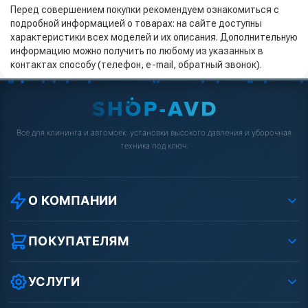
Перед совершением покупки рекомендуем ознакомиться с
подробной информацией о товарах: на сайте доступны
характеристики всех моделей и их описания. Дополнительную
информацию можно получить по любому из указанных в
контактах способу (телефон, e-mail, обратный звонок).
Всё для клининга и автомоек: установки высокого давления и уборочная
техника под ключ.
О КОМПАНИИ
О компании
Реквизиты ООО «Шоп АВД»
ПОКУПАТЕЛЯМ
Защита данных клиента
Как заказать?
Условия соглашения
Оплата
УСЛУГИ
Вакансии
Доставка
Ремонт АВД
Рассрочка