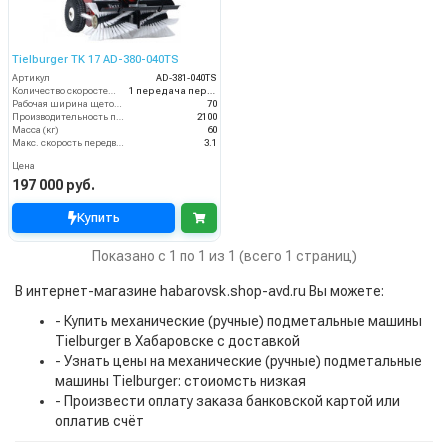
Tielburger TK 17 AD-380-040TS
Артикул
AD-381-040TS
Количество скоростей (вперед/назад)
1 передача переднего хода
Рабочая ширина щеток (мм)
70
Производительность по площади (м2/ч)
2100
Масса (кг)
60
Макс. скорость передвижения (км/ч)
3.1
Цена
197 000 руб.
Купить
Показано с 1 по 1 из 1 (всего 1 страниц)
В интернет-магазине habarovsk.shop-avd.ru Вы можете:
- Купить механические (ручные) подметальные машины
Tielburger в Хабаровске с доставкой
- Узнать цены на механические (ручные) подметальные
машины Tielburger: стоиомсть низкая
- Произвести оплату заказа банковской картой или
оплатив счёт