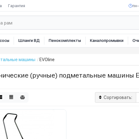
а
Гарантия
пн–
сосы
Шланги ВД
Пенокомплекты
Каналопромывки
Оч
етальные машины
EVOline
нические (ручные) подметальные машины E
Сортировать: