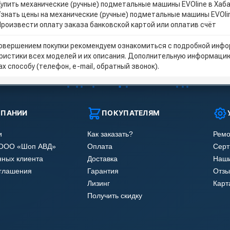
Купить механические (ручные) подметальные машины EVOline в Хаб
Узнать цены на механические (ручные) подметальные машины EVOli
Произвести оплату заказа банковской картой или оплатив счёт
овершением покупки рекомендуем ознакомиться с подробной инфор
ристики всех моделей и их описания. Дополнительную информацию
х способу (телефон, e-mail, обратный звонок).
МПАНИИ
ПОКУПАТЕЛЯМ
и
Как заказать?
Ремо
 ООО «Шоп АВД»
Оплата
Сер
нных клиента
Доставка
Наши
оглашения
Гарантия
Отзы
Лизинг
Карт
Получить скидку