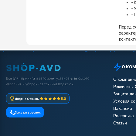
- 
- 
- 
Перед с
характе
контакта
О КО
Всё для клининга и автомоек: установки высокого
О компани
давления и уборочная техника под ключ.
Реквизиты
Защита да
5.0
Яндекс Отзывы
Условия с
Вакансии
Заказать звонок
Рассрочка
Статьи