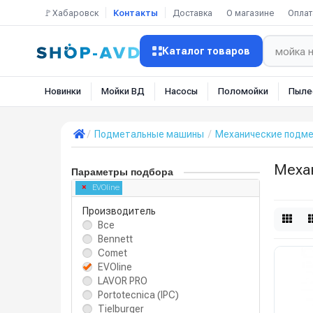
🚩Хабаровск
Контакты
Доставка
О магазине
Оплат
Каталог товаров
Новинки
Мойки ВД
Насосы
Поломойки
Пыле
Подметальные машины
Механические подм
Меха
Параметры подбора
EVOline
Производитель
Все
Bennett
Comet
EVOline
LAVOR PRO
Portotecnica (IPC)
Tielburger