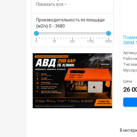
Показать все
Производительность по площади
(м2/ч)
0
-
3680
Подме
0
29
326
1345
3680
SWM 1
Артику
Тип м
Мусор
Цена
26 0
В интер