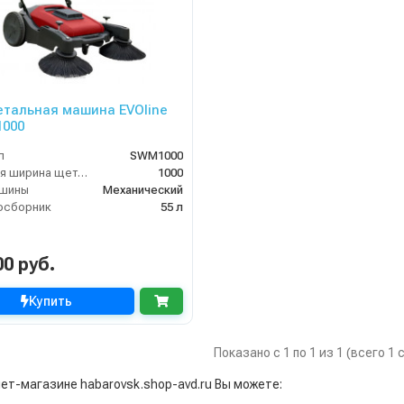
тальная машина EVOline
000
л
SWM1000
Рабочая ширина щетки, мм
1000
ашины
Механический
осборник
55 л
00 руб.
Купить
Показано с 1 по 1 из 1 (всего 1
нет-магазине habarovsk.shop-avd.ru Вы можете: