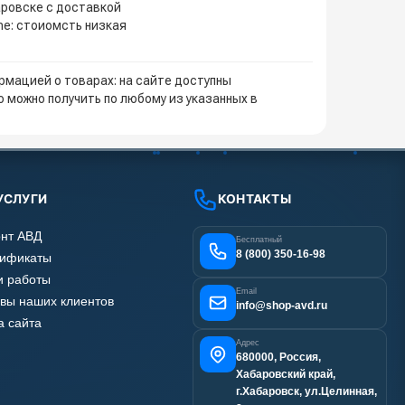
аровске с доставкой
ne: стоиомсть низкая
мацией о товарах: на сайте доступны
 можно получить по любому из указанных в
УСЛУГИ
КОНТАКТЫ
нт АВД
Бесплатный
8 (800) 350-16-98
тификаты
 работы
Email
вы наших клиентов
info@shop-avd.ru
а сайта
Адрес
680000, Россия,
Хабаровский край,
г.Хабаровск, ул.Целинная,