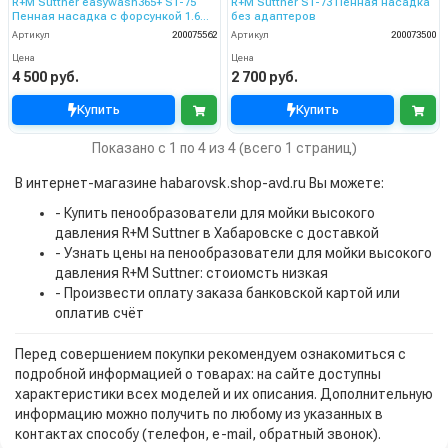
R+M Suttner easywash365+ ST-75
R+M Suttner ST-73 Пенная насадка
Пенная насадка с форсункой 1.6
без адаптеров
мм
Артикул
200075562
Артикул
200073500
Цена
Цена
4 500 руб.
2 700 руб.
Купить
Купить
Показано с 1 по 4 из 4 (всего 1 страниц)
В интернет-магазине habarovsk.shop-avd.ru Вы можете:
- Купить пенообразователи для мойки высокого
давления R+M Suttner в Хабаровске с доставкой
- Узнать цены на пенообразователи для мойки высокого
давления R+M Suttner: стоиомсть низкая
- Произвести оплату заказа банковской картой или
оплатив счёт
Перед совершением покупки рекомендуем ознакомиться с
подробной информацией о товарах: на сайте доступны
характеристики всех моделей и их описания. Дополнительную
информацию можно получить по любому из указанных в
контактах способу (телефон, e-mail, обратный звонок).