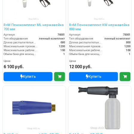
R+M Пенокомплект ML нержавейка
R+M Пенокомплект KW нержавейка
700 мм
800 мм
Артикул
76001
Артикул
78001
Тип оборудования
пенный комплект
Тип оборудования
пенный комплект
Длина распылительного копья (мм)
600
Длина распылительного копья (мм)
800
Максимальная производительность по воде (л/ч)
1200
Максимальная производительность по воде (л/ч)
1200
Максимальное рабочее давление (бар)
160
Максимальное рабочее давление (бар)
160
Объём бака для моющего средства (л)
1
Объём бака для моющего средства (л)
1
Цена
Цена
6 100 руб.
12 000 руб.
Купить
Купить