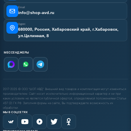
Email
info@shop-avd.ru
Адрес
680000, Россия, Хабаровский край, г.Хабаровск,
ул.Целинная, 8
МЕССЕНДЖЕРЫ
2017-2025 © ООО "ШОП АВД". Внешний вид товаров и комплектация могут изменяться
производителем. Сайт носит исключительно информационный характер и ни при
каких условиях не является публичной офертой, определяемой положениями Статьи
437 (2) ГК РФ. Заполняя формы на сайте, Вы подтверждаете возможность их
обработки.
МЫ В СОЦСЕТЯХ