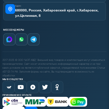
Адрес
680000, Россия, Хабаровский край, г.Хабаровск,
ул.Целинная, 8
МЕССЕНДЖЕРЫ
2017-2025 © ООО "ШОП АВД". Внешний вид товаров и комплектация могут изменяться
производителем. Сайт носит исключительно информационный характер и ни при
каких условиях не является публичной офертой, определяемой положениями Статьи
437 (2) ГК РФ. Заполняя формы на сайте, Вы подтверждаете возможность их
обработки.
МЫ В СОЦСЕТЯХ
ПРИНИМАЕМ К ОПЛАТЕ