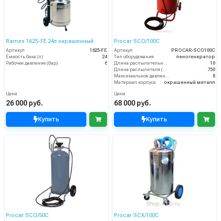
Ramex 1625-FE 24л окрашенный
Procar SCO/100C
Артикул
1625-FE
Артикул
PROCAR-SCO100C
Ёмкость бака (л)
24
Тип оборудования
пеногенератор
Рабочее давление (бар)
6
Длина распылительного шланга (м)
10
Длина распылителя (мм)
750
Максимальное давление на выходе (бар)
8
Материал корпуса
окрашенный металл
Цена
Цена
26 000 руб.
68 000 руб.
Купить
Купить
Procar SCO/50C
Procar SCX/100C