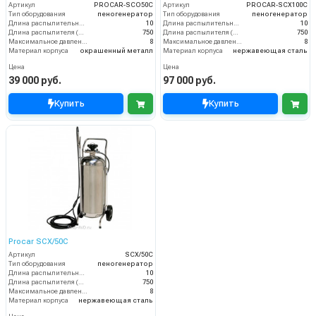
Артикул
PROCAR-SCO50C
Артикул
PROCAR-SCX100C
Тип оборудования
пеногенератор
Тип оборудования
пеногенератор
Длина распылительного шланга (м)
10
Длина распылительного шланга (м)
10
Длина распылителя (мм)
750
Длина распылителя (мм)
750
Максимальное давление на выходе (бар)
8
Максимальное давление на выходе (бар)
8
Материал корпуса
окрашенный металл
Материал корпуса
нержавеющая сталь
Цена
Цена
39 000 руб.
97 000 руб.
Купить
Купить
Procar SCX/50C
Артикул
SCX/50C
Тип оборудования
пеногенератор
Длина распылительного шланга (м)
10
Длина распылителя (мм)
750
Максимальное давление на выходе (бар)
8
Материал корпуса
нержавеющая сталь