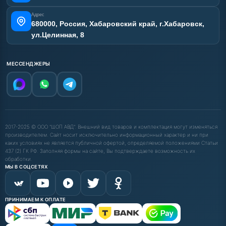
Адрес
680000, Россия, Хабаровский край, г.Хабаровск,
ул.Целинная, 8
МЕССЕНДЖЕРЫ
2017-2025 © ООО "ШОП АВД". Внешний вид товаров и комплектация могут изменяться
производителем. Сайт носит исключительно информационный характер и ни при
каких условиях не является публичной офертой, определяемой положениями Статьи
437 (2) ГК РФ. Заполняя формы на сайте, Вы подтверждаете возможность их
обработки.
МЫ В СОЦСЕТЯХ
ПРИНИМАЕМ К ОПЛАТЕ