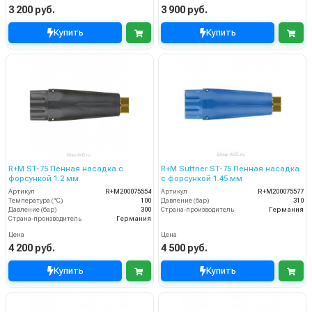
3 200 руб.
3 900 руб.
Купить
Купить
R+M ST-75 Пенная насадка с
R+M Suttner ST-75 Пенная насадка
форсункой 1.2 мм
с форсункой 1.45 мм
Артикул
R+M200075554
Артикул
R+M200075577
Температура (°C)
100
Давление (бар)
310
Давление (бар)
300
Страна-производитель
Германия
Страна-производитель
Германия
Цена
Цена
4 200 руб.
4 500 руб.
Купить
Купить