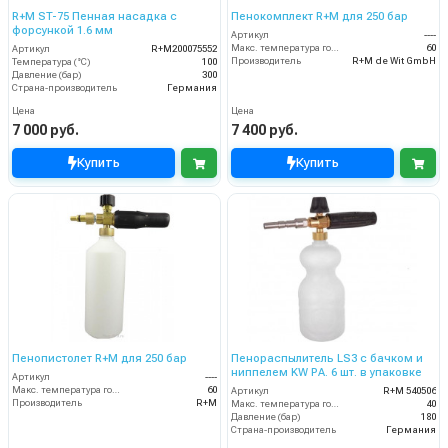
R+M ST-75 Пенная насадка с
Пенокомплект R+M для 250 бар
форсункой 1.6 мм
Артикул
----
Макс. температура горячей воды (°C)
60
Артикул
R+M200075552
Производитель
R+M de Wit GmbH
Температура (°C)
100
Давление (бар)
300
Страна-производитель
Германия
Цена
Цена
7 000 руб.
7 400 руб.
Купить
Купить
Пенопистолет R+M для 250 бар
Пенораспылитель LS3 с бачком и
ниппелем KW PA. 6 шт. в упаковке
Артикул
----
Макс. температура горячей воды (°C)
60
Артикул
R+M 540506
Производитель
R+M
Макс. температура горячей воды (°C)
40
Давление (бар)
180
Страна-производитель
Германия