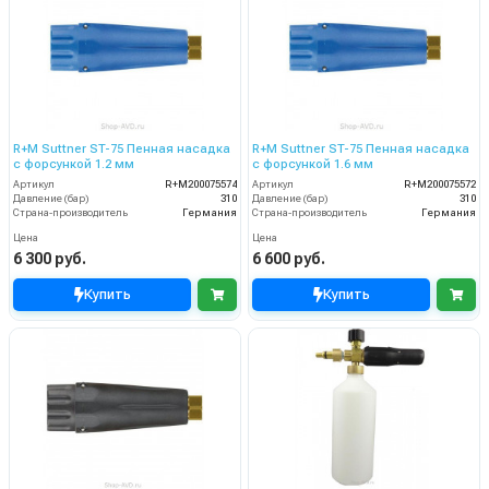
R+M Suttner ST-75 Пенная насадка
R+M Suttner ST-75 Пенная насадка
с форсункой 1.2 мм
с форсункой 1.6 мм
Артикул
R+M200075574
Артикул
R+M200075572
Давление (бар)
310
Давление (бар)
310
Страна-производитель
Германия
Страна-производитель
Германия
Цена
Цена
6 300 руб.
6 600 руб.
Купить
Купить