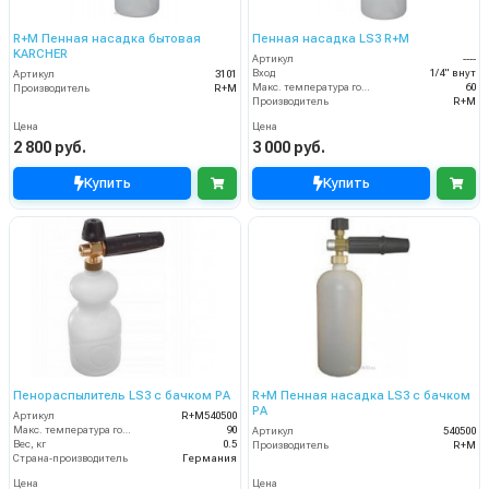
R+M Пенная насадка бытовая
Пенная насадка LS3 R+M
KARCHER
Артикул
----
Вход
1/4" внут
Артикул
3101
Макс. температура горячей воды (°C)
60
Производитель
R+M
Производитель
R+M
Цена
Цена
2 800 руб.
3 000 руб.
Купить
Купить
Пенораспылитель LS3 с бачком PA
R+M Пенная насадка LS3 с бачком
PA
Артикул
R+M540500
Макс. температура горячей воды (°C)
90
Артикул
540500
Вес, кг
0.5
Производитель
R+M
Страна-производитель
Германия
Цена
Цена