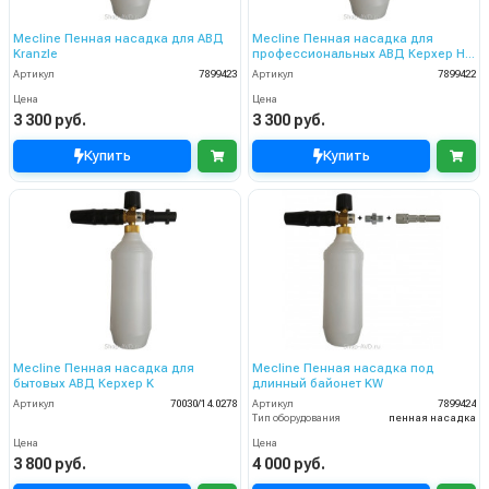
Mecline Пенная насадка для АВД
Mecline Пенная насадка для
Kranzle
профессиональных АВД Керхер HD
и HDS
Артикул
7899423
Артикул
7899422
Цена
Цена
3 300 руб.
3 300 руб.
Купить
Купить
Mecline Пенная насадка для
Mecline Пенная насадка под
бытовых АВД Керхер K
длинный байонет KW
Артикул
70030/14.0278
Артикул
7899424
Тип оборудования
пенная насадка
Цена
Цена
3 800 руб.
4 000 руб.