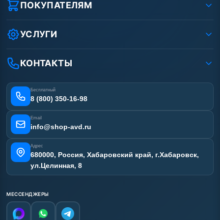
Реквизиты ООО «Шоп АВД»
ПОКУПАТЕЛЯМ
Защита данных клиента
Как заказать?
Условия соглашения
Оплата
УСЛУГИ
Вакансии
Доставка
Ремонт АВД
Рассрочка
Гарантия
Сертификаты
КОНТАКТЫ
Статьи
Лизинг
Наши работы
Получить скидку
Отзывы наших клиентов
Бесплатный
Карта сайта
8 (800) 350-16-98
Email
info@shop-avd.ru
Адрес
680000, Россия, Хабаровский край, г.Хабаровск,
ул.Целинная, 8
МЕССЕНДЖЕРЫ