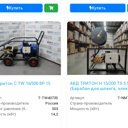
Купить
Купить
ритон C TW 16/500 BP 15
АВД ТРИТОН H 15/200 TS 5.
(Барабан для шланга, эле
с теплозащитой, манометр
л
T-TW4073S
Артикул
T-NM
-производитель
Россия
Страна-производитель
Рабочее давление (бар)
503
Мощность (кВт)
ть (кВт)
14,2