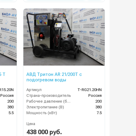
5 T
АВД Тритон AR 21/200Т с
подогревом воды
R15.20N
Артикул
T-RG21.20HN
Россия
Страна-производитель
Россия
200
Рабочее давление (бар)
200
380
Электропитание (В)
380
5.5
Мощность (кВт)
7.5
Цена
438 000 руб.