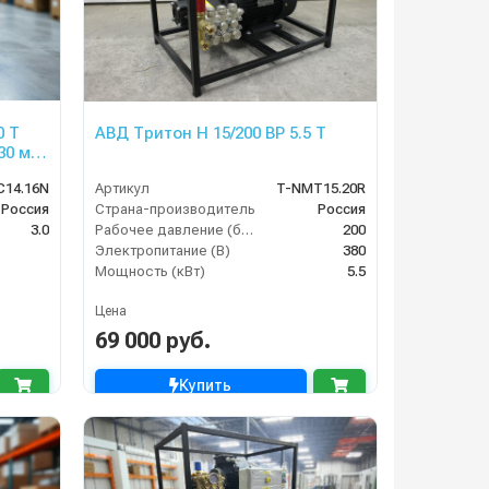
0 T
АВД Тритон H 15/200 BP 5.5 T
30 м
м реле
C14.16N
Артикул
T-NMT15.20R
Россия
Страна-производитель
Россия
3.0
Рабочее давление (бар)
200
Электропитание (В)
380
Мощность (кВт)
5.5
Цена
69 000 руб.
Купить