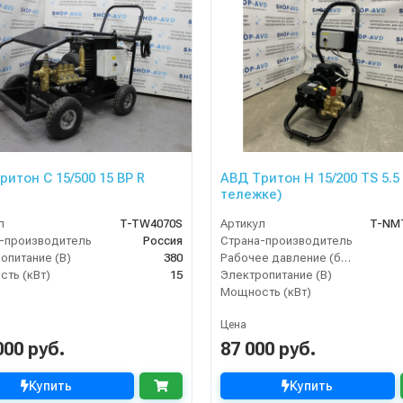
ритон C 15/500 15 BP R
АВД Тритон H 15/200 TS 5.5
тележке)
л
T-TW4070S
Артикул
T-NM
-производитель
Россия
Страна-производитель
опитание (В)
380
Рабочее давление (бар)
ть (кВт)
15
Электропитание (В)
Мощность (кВт)
Цена
000 руб.
87 000 руб.
Купить
Купить