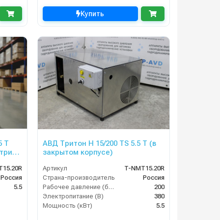
Купить
5 T
АВД Тритон H 15/200 TS 5.5 T (в
ктрика
закрытом корпусе)
)
T15.20R
Артикул
T-NMT15.20R
Россия
Страна-производитель
Россия
5.5
Рабочее давление (бар)
200
Электропитание (В)
380
Мощность (кВт)
5.5