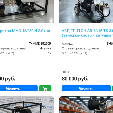
ритон MMD 15/250 N 8.0 (на
АВД ТРИТОН AR 14/16 TS 3.
(тележка-кисар + катушка 
блок электрики с тепловы
л
T-MMD15250R
Артикул
T-R
фильтр переходник )
-производитель
Италия
Страна-производитель
ть (кВт)
7.2
Мощность (кВт)
Цена
00 руб.
80 000 руб.
Купить
Купить