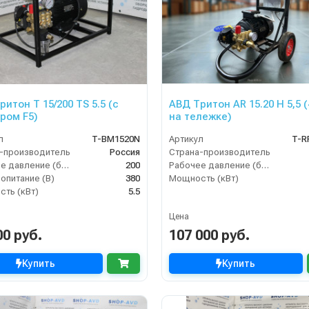
итон T 15/200 TS 5.5 (с
АВД Тритон AR 15.20 H 5,5 (
ром F5)
на тележке)
л
T-BM1520N
Артикул
T-R
-производитель
Россия
Страна-производитель
Рабочее давление (бар)
200
Рабочее давление (бар)
опитание (В)
380
Мощность (кВт)
ть (кВт)
5.5
Цена
00 руб.
107 000 руб.
Купить
Купить