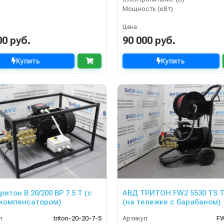
Мощность (кВт)
Цена
00 руб.
90 000 руб.
Купить
Купить
итон B 20/200 BP 7.5 T (с
АВД ТРИТОН FW2 5530 TS T
компенсатором)
(на тележке с барабаном)
л
triton-20-20-7-5
Артикул
FW