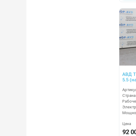
АВД Т
5.5 (
Артику
Страна
Электр
Мощнос
Цена
92 0