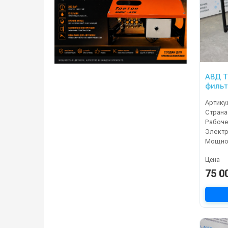
АВД Тр
фильт
Артику
Страна
Электр
Мощнос
Цена
75 0