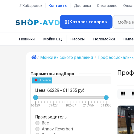
🚩Хабаровск
Контакты
Доставка
О магазине
Оплат
Каталог товаров
Новинки
Мойки ВД
Насосы
Поломойки
Пыле
Мойки высокого давления
Профессиональн
Проф
Параметры подбора
Тритон
Цена:
66229
-
611355
руб
66229
69427
102404
215756
611355
Производитель
Все
Annovi Reverberi