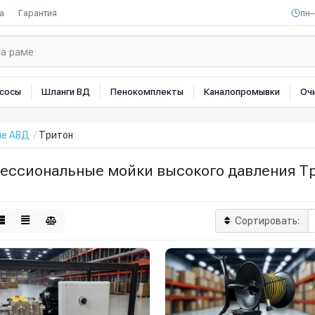
а
Гарантия
пн–
сосы
Шланги ВД
Пенокомплекты
Каналопромывки
Оч
ые АВД
Тритон
ессиональные мойки высокого давления Т
Сортировать: