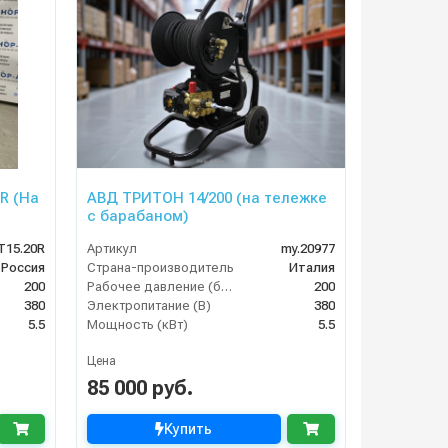
 R (На
АВД ТРИТОН 14/200 (на тележке
с барабаном)
T15.20R
Артикул
my.20977
Россия
Страна-производитель
Италия
200
Рабочее давление (бар)
200
380
Электропитание (В)
380
5.5
Мощность (кВт)
5.5
Цена
85 000 руб.
Купить