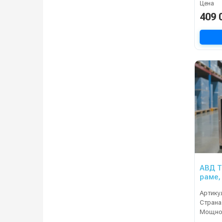
Цена
409 
АВД Тр
раме,
нержа
Артику
элект
Страна
Мощнос