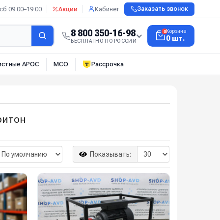
сб 09:00–19:00
Акции
Кабинет
Заказать звонок
8 800 350-16-98
Корзина
0
0 шт.
БЕСПЛАТНО ПО РОССИИ
истные АРОС
МСО
Рассрочка
ритон
Показывать: