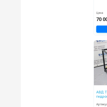
Цена
70 0
АВД Тр
гидро
Артику