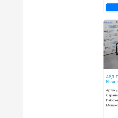
АВД Т
Elcom
Артику
Страна
Мощнос