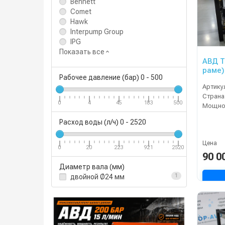
Bennett
Comet
Hawk
Interpump Group
IPG
Показать все
АВД Т
раме)
Рабочее давление (бар)
0
-
500
Артику
Страна
0
4
45
183
500
Мощнос
Расход воды (л/ч)
0
-
2520
Цена
0
20
223
921
2520
90 0
Диаметр вала (мм)
двойной Ø24 мм
1