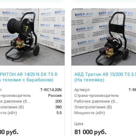
РИТОН AR 14/20 N DX TS R
АВД Тритон AR 15/200 TS 5.
на тележке с барабаном)
(На тележке)
л
T-RC14.20N
Артикул
T-R
-производитель
Россия
Страна-производитель
Рабочее давление (бар)
200
Рабочее давление (бар)
опитание (В)
380
Электропитание (В)
ть (кВт)
5.5
Мощность (кВт)
Цена
00 руб.
81 000 руб.