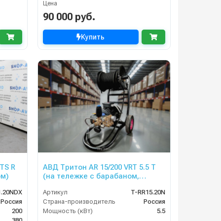
Цена
90 000 руб.
Купить
TS R
АВД Тритон AR 15/200 VRT 5.5 T
ом)
(на тележке с барабаном,
манометр, электрика
1.20NDX
Артикул
T-RR15.20N
теплозащитой )
Россия
Страна-производитель
Россия
200
Мощность (кВт)
5.5
380