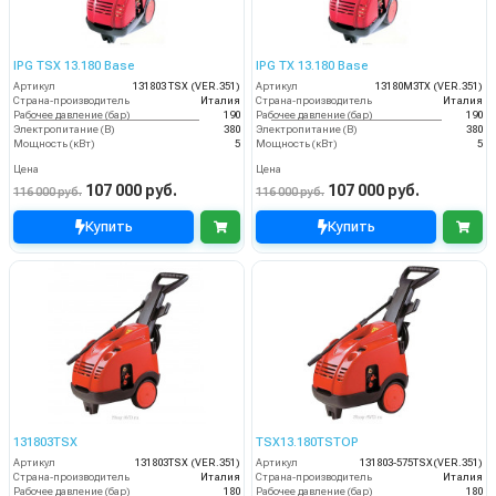
IPG TSX 13.180 Base
IPG TX 13.180 Base
Артикул
131803 TSX (VER.351)
Артикул
13180M3TX (VER.351)
Страна-производитель
Италия
Страна-производитель
Италия
Рабочее давление (бар)
190
Рабочее давление (бар)
190
Электропитание (В)
380
Электропитание (В)
380
Мощность (кВт)
5
Мощность (кВт)
5
Цена
Цена
107 000 руб.
107 000 руб.
116 000 руб.
116 000 руб.
Купить
Купить
131803TSX
TSX13.180TSTOP
Артикул
131803TSX (VER.351)
Артикул
131803-575TSX(VER.351)
Страна-производитель
Италия
Страна-производитель
Италия
Рабочее давление (бар)
180
Рабочее давление (бар)
180