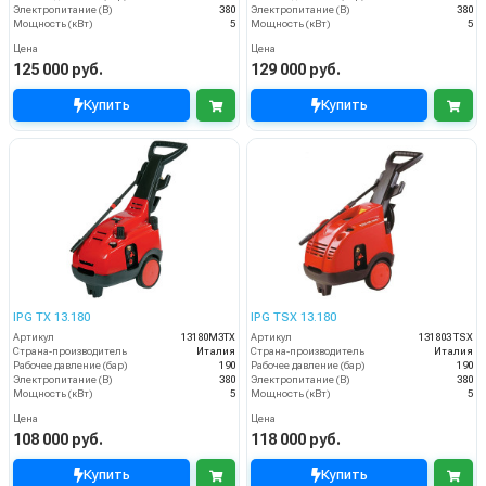
Электропитание (В)
380
Электропитание (В)
380
Мощность (кВт)
5
Мощность (кВт)
5
Цена
Цена
125 000 руб.
129 000 руб.
Купить
Купить
IPG TX 13.180
IPG TSX 13.180
Артикул
13180M3TX
Артикул
131803 TSX
Страна-производитель
Италия
Страна-производитель
Италия
Рабочее давление (бар)
190
Рабочее давление (бар)
190
Электропитание (В)
380
Электропитание (В)
380
Мощность (кВт)
5
Мощность (кВт)
5
Цена
Цена
108 000 руб.
118 000 руб.
Купить
Купить