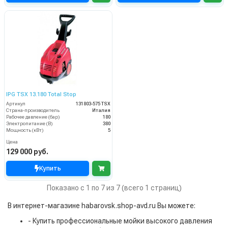
IPG TSX 13.180 Total Stop
Артикул
131803-575 TSX
Страна-производитель
Италия
Рабочее давление (бар)
180
Электропитание (В)
380
Мощность (кВт)
5
Цена
129 000 руб.
Купить
Показано с 1 по 7 из 7 (всего 1 страниц)
В интернет-магазине habarovsk.shop-avd.ru Вы можете:
- Купить профессиональные мойки высокого давления