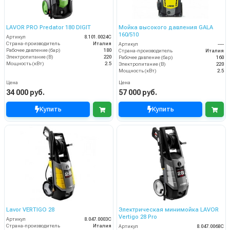
LAVOR PRO Predator 180 DIGIT
Мойка высокого давления GALA
160/510
Артикул
8.101.0024C
Страна-производитель
Италия
Артикул
----
Рабочее давление (бар)
180
Страна-производитель
Италия
Электропитание (В)
220
Рабочее давление (бар)
160
Мощность (кВт)
2.5
Электропитание (В)
220
Мощность (кВт)
2.5
Цена
Цена
34 000 руб.
57 000 руб.
Купить
Купить
Lavor VERTIGO 28
Электрическая минимойка LAVOR
Vertigo 28 Pro
Артикул
8.047.0003C
Страна-производитель
Италия
Артикул
8.047.0068C