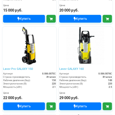
Цена
Цена
15 000 руб.
20 000 руб.
Купить
Купить
Lavor Pro GALAXY 150
Lavor GALAXY 160
Артикул
8.086.0075C
Артикул
8.086.0076C
Страна-производитель
Италия
Страна-производитель
Италия
Рабочее давление (бар)
150
Рабочее давление (бар)
160
Электропитание (В)
220
Электропитание (В)
220
Мощность (кВт)
2.1
Мощность (кВт)
2.5
Цена
Цена
22 000 руб.
29 000 руб.
Купить
Купить