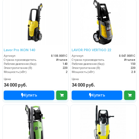
Lavor Pro IKON 140
LAVOR PRO VERTIGO 22
Артикул
8.108.0001C
Артикул
8.047.0001C
Страна-производитель
Италия
Страна-производитель
Италия
Рабочее давление (бар)
140
Рабочее давление (бар)
150
Электропитание (В)
220
Электропитание (В)
220
Мощность (кВт)
2
Мощность (кВт)
2.8
Цена
Цена
34 000 руб.
34 000 руб.
Купить
Купить