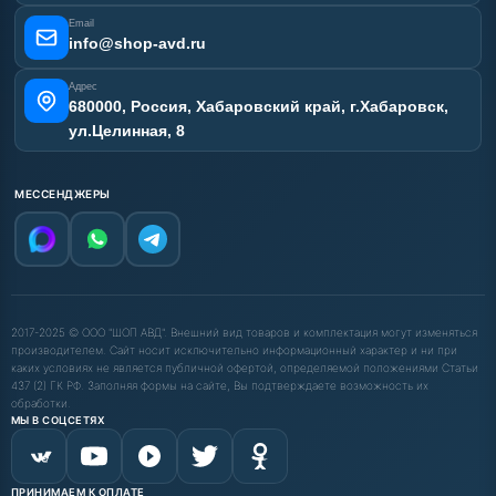
Email
info@shop-avd.ru
Адрес
680000, Россия, Хабаровский край, г.Хабаровск,
ул.Целинная, 8
МЕССЕНДЖЕРЫ
2017-2025 © ООО "ШОП АВД". Внешний вид товаров и комплектация могут изменяться
производителем. Сайт носит исключительно информационный характер и ни при
каких условиях не является публичной офертой, определяемой положениями Статьи
437 (2) ГК РФ. Заполняя формы на сайте, Вы подтверждаете возможность их
обработки.
МЫ В СОЦСЕТЯХ
ПРИНИМАЕМ К ОПЛАТЕ