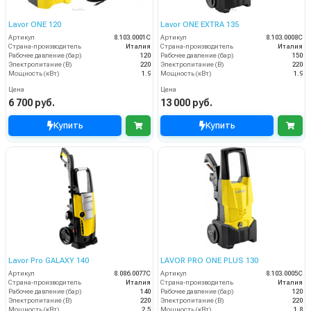
Lavor ONE 120
Lavor ONE EXTRA 135
Артикул
8.103.0001C
Артикул
8.103.0008C
Страна-производитель
Италия
Страна-производитель
Италия
Рабочее давление (бар)
120
Рабочее давление (бар)
150
Электропитание (В)
220
Электропитание (В)
220
Мощность (кВт)
1.9
Мощность (кВт)
1.9
Цена
Цена
6 700 руб.
13 000 руб.
Купить
Купить
Lavor Pro GALAXY 140
LAVOR PRO ONE PLUS 130
Артикул
8.086.0077C
Артикул
8.103.0005C
Страна-производитель
Италия
Страна-производитель
Италия
Рабочее давление (бар)
140
Рабочее давление (бар)
120
Электропитание (В)
220
Электропитание (В)
220
Мощность (кВт)
2.5
Мощность (кВт)
1.8