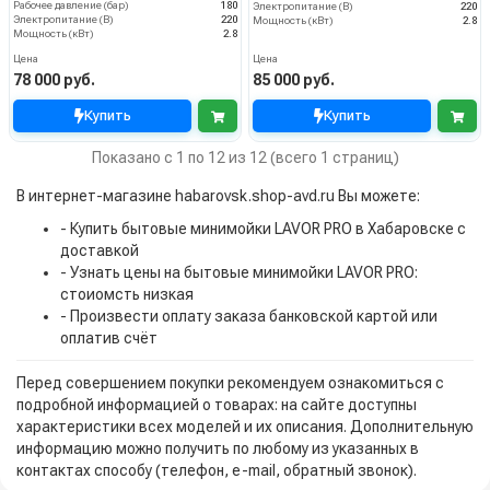
Рабочее давление (бар)
180
Электропитание (В)
220
Электропитание (В)
220
Мощность (кВт)
2.8
Мощность (кВт)
2.8
Цена
Цена
78 000 руб.
85 000 руб.
Купить
Купить
Показано с 1 по 12 из 12 (всего 1 страниц)
В интернет-магазине habarovsk.shop-avd.ru Вы можете:
- Купить бытовые минимойки LAVOR PRO в Хабаровске с
доставкой
- Узнать цены на бытовые минимойки LAVOR PRO:
стоиомсть низкая
- Произвести оплату заказа банковской картой или
оплатив счёт
Перед совершением покупки рекомендуем ознакомиться с
подробной информацией о товарах: на сайте доступны
характеристики всех моделей и их описания. Дополнительную
информацию можно получить по любому из указанных в
контактах способу (телефон, e-mail, обратный звонок).