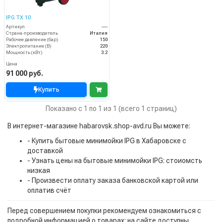
IPG TX 10
Артикул
----
Страна-производитель
Италия
Рабочее давление (бар)
150
Электропитание (В)
220
Мощность (кВт)
3.2
Цена
91 000 руб.
Купить
Показано с 1 по 1 из 1 (всего 1 страниц)
В интернет-магазине habarovsk.shop-avd.ru Вы можете:
- Купить бытовые минимойки IPG в Хабаровске с
доставкой
- Узнать цены на бытовые минимойки IPG: стоиомсть
низкая
- Произвести оплату заказа банковской картой или
оплатив счёт
Перед совершением покупки рекомендуем ознакомиться с
подробной информацией о товарах: на сайте доступны