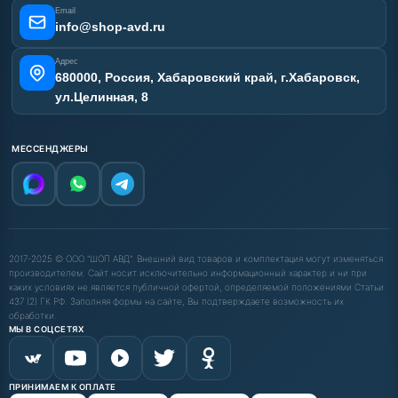
Email
info@shop-avd.ru
Адрес
680000, Россия, Хабаровский край, г.Хабаровск,
ул.Целинная, 8
МЕССЕНДЖЕРЫ
2017-2025 © ООО "ШОП АВД". Внешний вид товаров и комплектация могут изменяться
производителем. Сайт носит исключительно информационный характер и ни при
каких условиях не является публичной офертой, определяемой положениями Статьи
437 (2) ГК РФ. Заполняя формы на сайте, Вы подтверждаете возможность их
обработки.
МЫ В СОЦСЕТЯХ
ПРИНИМАЕМ К ОПЛАТЕ