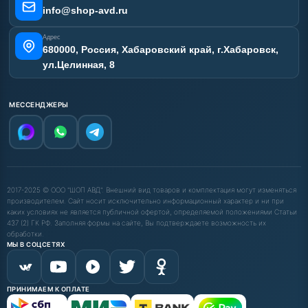
info@shop-avd.ru
Адрес
680000, Россия, Хабаровский край, г.Хабаровск,
ул.Целинная, 8
МЕССЕНДЖЕРЫ
2017-2025 © ООО "ШОП АВД". Внешний вид товаров и комплектация могут изменяться
производителем. Сайт носит исключительно информационный характер и ни при
каких условиях не является публичной офертой, определяемой положениями Статьи
437 (2) ГК РФ. Заполняя формы на сайте, Вы подтверждаете возможность их
обработки.
МЫ В СОЦСЕТЯХ
ПРИНИМАЕМ К ОПЛАТЕ