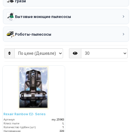
грязи
Бытовые моющие пылесосы
Роботы-пылесосы
Rexair Rainbow E2- Series
Артикул
my.25963
Класс пыли
L
Количество турбин (шт)
1
Напряжение
220