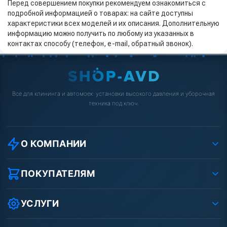
Перед совершением покупки рекомендуем ознакомиться с
подробной информацией о товарах: на сайте доступны
характеристики всех моделей и их описания. Дополнительную
информацию можно получить по любому из указанных в
контактах способу (телефон, e-mail, обратный звонок).
Всё для клининга и автомоек: установки высокого давления и уборочная
техника под ключ.
О КОМПАНИИ
О компании
Реквизиты ООО «Шоп АВД»
ПОКУПАТЕЛЯМ
Защита данных клиента
Как заказать?
Условия соглашения
Оплата
УСЛУГИ
Вакансии
Доставка
Ремонт АВД
Рассрочка
Гарантия