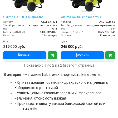
Oklima SX 180 (1 скорость)
Oklima SX 180 (2 скорости)
Артикул
OKLI-SX180-1
Артикул
OKLI-SX180-2
Тип оборудования
воздухонагреватель
Тип оборудования
воздухонагреватель
Вес
73 кг
Вес
75 кг
Габариты (ДхШхВ)
1410х712х1053
Габариты (ДхШхВ)
1356x705x1047
Гарантия
12 месяцев
Гарантия
12 месяцев
Цена
Цена
219 000 руб.
245 000 руб.
Купить
Купить
Показано с 1 по 2 из 2 (всего 1 страниц)
В интернет-магазине habarovsk.shop-avd.ru Вы можете:
- Купить газовые горелки инфракрасного излучения в
Хабаровске с доставкой
- Узнать цены на газовые горелки инфракрасного
излучения: стоиомсть низкая
- Произвести оплату заказа банковской картой или
оплатив счёт