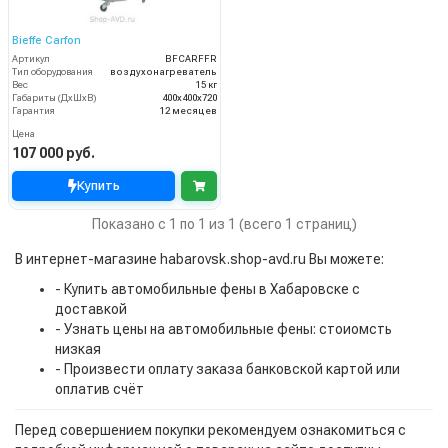
Bieffe Carfon
Артикул
BFCARFFR
Тип оборудования
воздухонагреватель
Вес
15 кг
Габариты (ДхШхВ)
400х400х720
Гарантия
12 месяцев
Цена
107 000 руб.
Купить
Показано с 1 по 1 из 1 (всего 1 страниц)
В интернет-магазине habarovsk.shop-avd.ru Вы можете:
- Купить автомобильные фены в Хабаровске с
доставкой
- Узнать цены на автомобильные фены: стоиомсть
низкая
- Произвести оплату заказа банковской картой или
оплатив счёт
Перед совершением покупки рекомендуем ознакомиться с