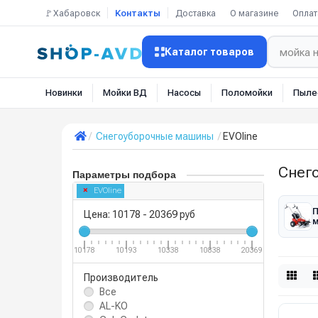
🚩Хабаровск
Контакты
Доставка
О магазине
Оплат
Каталог товаров
Новинки
Мойки ВД
Насосы
Поломойки
Пыле
Снегоуборочные машины
EVOline
Снег
Параметры подбора
EVOline
П
Цена:
10178
-
20369
руб
10178
10193
10338
10838
20369
Производитель
Все
AL-KO