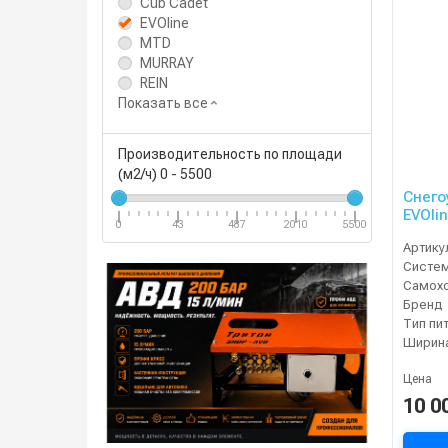
Cub Cadet
EVOline
MTD
MURRAY
REIN
Показать все
Производительность по площади
(м2/ч)
0
-
5500
Снего
EVOlin
0
43
487
2010
5500
Артику
Систе
Самох
Бренд
Тип пи
Ширина
Цена
10 0