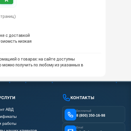
 страниц)
ске с доставкой
стоиомсть низкая
мацией о товарах: на сайте доступны
 можно получить по любому из указанных в
УСЛУГИ
КОНТАКТЫ
нт АВД
Бесплатный
8 (800) 350-16-98
тификаты
 работы
Email
вы наших клиентов