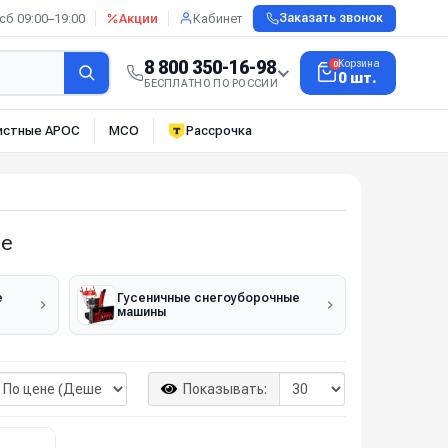
сб 09:00–19:00
Акции
Кабинет
Заказать звонок
8 800 350-16-98
Корзина
0
0 шт.
БЕСПЛАТНО ПО РОССИИ
истные АРОС
МСО
Рассрочка
ne
е
Гусеничные снегоуборочные
машины
Показывать: