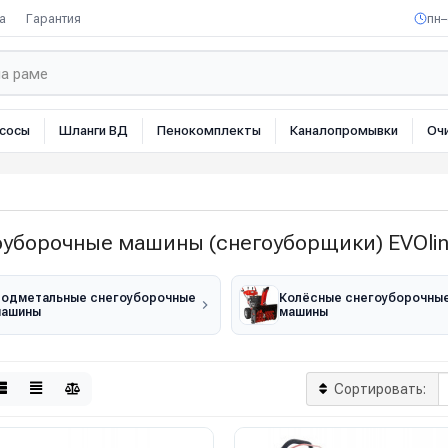
а
Гарантия
пн–
сосы
Шланги ВД
Пенокомплекты
Каналопромывки
Оч
оуборочные машины (снегоуборщики) EVOli
одметальные снегоуборочные
Колёсные снегоуборочны
машины
машины
Сортировать: