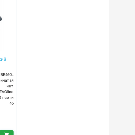
кий
SBE460L
нчатая
нет
EVOline
От сети
46