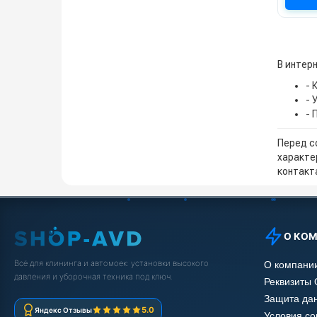
В интер
- 
- 
- 
Перед с
характе
контакта
О КО
Всё для клининга и автомоек: установки высокого
О компани
давления и уборочная техника под ключ.
Реквизиты
Защита да
5.0
Яндекс Отзывы
Условия с