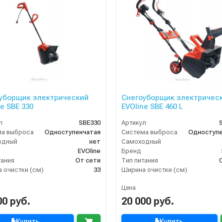
уборщик электрический
Снегоуборщик электричес
e SBE 330
EVOline SBE 460 L
л
SBE330
Артикул
ма выброса
Одноступенчатая
Система выброса
Одноступе
одный
нет
Самоходный
EVOline
Бренд
тания
От сети
Тип питания
 очистки (см)
33
Ширина очистки (см)
Цена
00 руб.
20 000 руб.
Купить
Купить