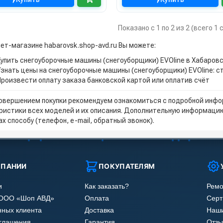
Показано с 1 по 2 из 2 (всего 1
нет-магазине habarovsk.shop-avd.ru Вы можете:
Купить снегоуборочные машины (снегоуборщики) EVOline в Хабаров
Узнать цены на снегоуборочные машины (снегоуборщики) EVOline: 
Произвести оплату заказа банковской картой или оплатив счёт
овершением покупки рекомендуем ознакомиться с подробной инфор
ристики всех моделей и их описания. Дополнительную информацию
х способу (телефон, e-mail, обратный звонок).
МПАНИИ
ПОКУПАТЕЛЯМ
и
Как заказать?
Ремо
 ООО «Шоп АВД»
Оплата
Сер
нных клиента
Доставка
Наши
оглашения
Гарантия
Отзы