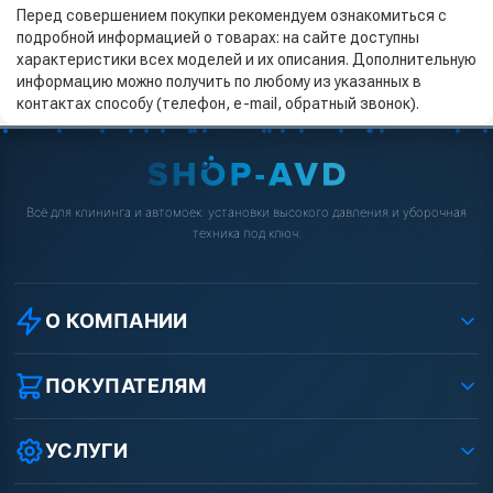
Перед совершением покупки рекомендуем ознакомиться с
подробной информацией о товарах: на сайте доступны
характеристики всех моделей и их описания. Дополнительную
информацию можно получить по любому из указанных в
контактах способу (телефон, e-mail, обратный звонок).
Всё для клининга и автомоек: установки высокого давления и уборочная
техника под ключ.
О КОМПАНИИ
О компании
Реквизиты ООО «Шоп АВД»
ПОКУПАТЕЛЯМ
Защита данных клиента
Как заказать?
Условия соглашения
Оплата
УСЛУГИ
Вакансии
Доставка
Ремонт АВД
Рассрочка