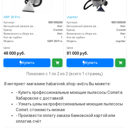
GBP 20 Pro
Jupiter
Артикул
9351000200
Артикул
9351000500
Бесшумный режим работы
Нет
Бесшумный режим работы
Нет
Бренд
Comet
Бренд
Comet
Возможность сбора жидкой грязи
Нет
Возможность сбора жидкой грязи
Нет
Кол-во турбин
1
Кол-во турбин
1
Модель
GBP 20 Pro
Модель
Jupiter
Цена
Цена
48 000 руб.
81 000 руб.
Купить
Купить
Показано с 1 по 2 из 2 (всего 1 страниц)
В интернет-магазине habarovsk.shop-avd.ru Вы можете:
- Купить профессиональные моющие пылесосы Comet в
Хабаровске с доставкой
- Узнать цены на профессиональные моющие пылесосы
Comet: стоиомсть низкая
- Произвести оплату заказа банковской картой или
оплатив счёт