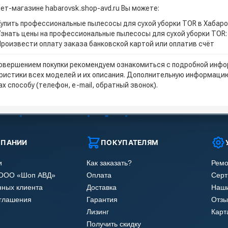
нет-магазине habarovsk.shop-avd.ru Вы можете:
Купить профессиональные пылесосы для сухой уборки TOR в Хабар
Узнать цены на профессиональные пылесосы для сухой уборки TOR:
Произвести оплату заказа банковской картой или оплатив счёт
овершением покупки рекомендуем ознакомиться с подробной инфор
ристики всех моделей и их описания. Дополнительную информацию
х способу (телефон, e-mail, обратный звонок).
МПАНИИ
ПОКУПАТЕЛЯМ
и
Как заказать?
Ремо
 ООО «Шоп АВД»
Оплата
Сер
нных клиента
Доставка
Наши
оглашения
Гарантия
Отзы
Лизинг
Карт
Получить скидку