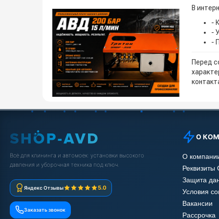
В интер
- 
- 
- 
Перед с
характе
контакта
О КО
Всё для клининга и автомоек: установки высокого
О компани
давления и уборочная техника под ключ.
Реквизиты
Защита да
5.0
Яндекс Отзывы
Условия с
Вакансии
Заказать звонок
Рассрочка