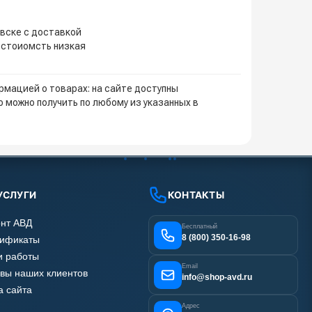
овске с доставкой
 стоиомсть низкая
мацией о товарах: на сайте доступны
 можно получить по любому из указанных в
УСЛУГИ
КОНТАКТЫ
нт АВД
Бесплатный
8 (800) 350-16-98
тификаты
 работы
Email
вы наших клиентов
info@shop-avd.ru
а сайта
Адрес