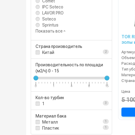
Comet
IPC Soteco
LAVOR PRO
Soteco
Sprintus
Показать все
TOR R
золы 
Страна производитель
Артику
Китай
2
Объем 
Расход
Производительность по площади
Тип уб
(м2/ч)
0
-
15
Матери
Страна
0
1
4
8
15
Цена
Кол-во турбин
5 10
1
3
Материал бака
Металл
1
Пластик
1