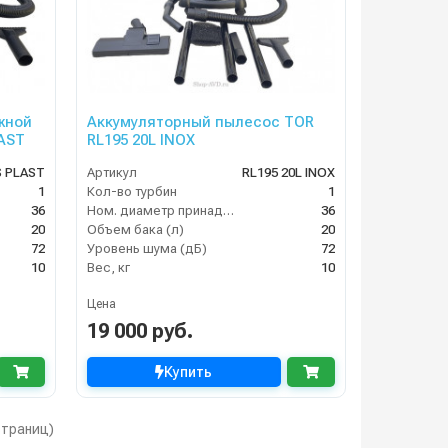
жной
Аккумуляторный пылесос TOR
LAST
RL195 20L INOX
S PLAST
Артикул
RL195 20L INOX
1
Кол-во турбин
1
36
Ном. диаметр принадлежностей
36
20
Объем бака (л)
20
72
Уровень шума (дБ)
72
10
Вес, кг
10
Цена
19 000 руб.
Купить
 страниц)