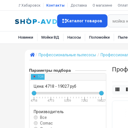
🚩Хабаровск
Контакты
Доставка
О магазине
Оплат
Каталог товаров
Новинки
Мойки ВД
Насосы
Поломойки
Пыле
Профессиональные пылесосы
Профессионал
Проф
Параметры подбора
TOR
Цена:
4718
-
19027
руб
4718
4773
5339
7282
19027
Производитель
Все
Comac