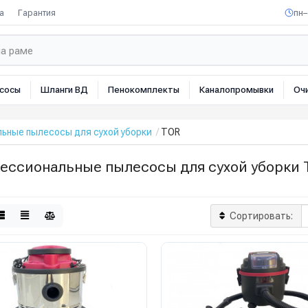
а
Гарантия
пн–
сосы
Шланги ВД
Пенокомплекты
Каналопромывки
Оч
ьные пылесосы для сухой уборки
TOR
ессиональные пылесосы для сухой уборки 
Сортировать: