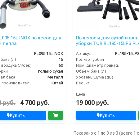
L095 15L INOX пылесос для
Пылесосы для сухой и вла
и пепла
уборки TOR RL195-15LPS P
л
RL095 15L INOX
Артикул
RL195-15LP
бака (л)
15
Кол-во турбин
 воздуха (л/сек)
60
Ном. диаметр принадлежностей
орки
только сухая
Объем бака (л)
ал бака
Металл
Уровень шума (дБ)
-производитель
Китай
Вес, кг
Цена
0 руб.
4 700 руб.
19 000 руб.
Купить
Купить
Показано с 1 по 3 из 3 (всего 1