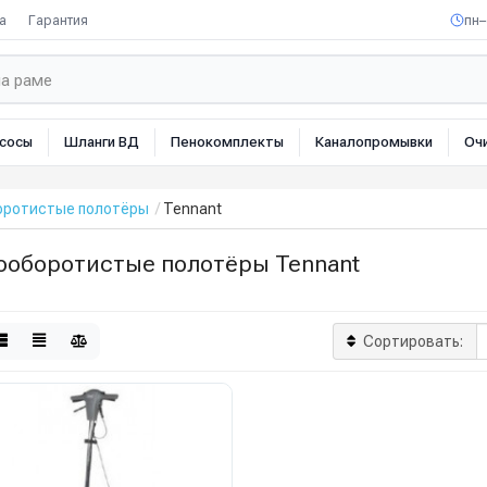
а
Гарантия
пн–
сосы
Шланги ВД
Пенокомплекты
Каналопромывки
Оч
оротистые полотёры
Tennant
ооборотистые полотёры Tennant
Сортировать: