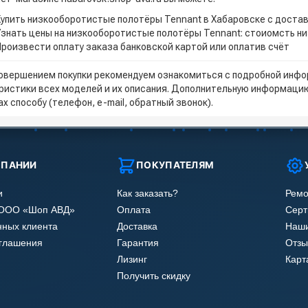
Купить низкооборотистые полотёры Tennant в Хабаровске с доста
Узнать цены на низкооборотистые полотёры Tennant: стоиомсть н
Произвести оплату заказа банковской картой или оплатив счёт
овершением покупки рекомендуем ознакомиться с подробной инфор
ристики всех моделей и их описания. Дополнительную информацию
х способу (телефон, e-mail, обратный звонок).
МПАНИИ
ПОКУПАТЕЛЯМ
и
Как заказать?
Ремо
 ООО «Шоп АВД»
Оплата
Сер
нных клиента
Доставка
Наши
оглашения
Гарантия
Отзы
Лизинг
Карт
Получить скидку