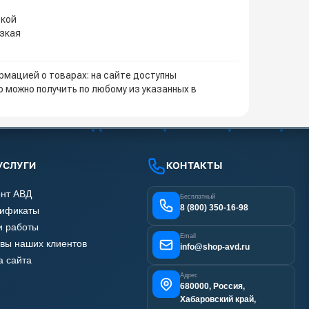
вкой
изкая
мацией о товарах: на сайте доступны
 можно получить по любому из указанных в
УСЛУГИ
КОНТАКТЫ
нт АВД
Бесплатный
8 (800) 350-16-98
тификаты
 работы
Email
вы наших клиентов
info@shop-avd.ru
а сайта
Адрес
680000, Россия,
Хабаровский край,