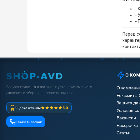
- 
- 
- 
Перед с
характе
контакта
О КО
Всё для клининга и автомоек: установки высокого
О компани
давления и уборочная техника под ключ.
Реквизиты
Защита да
5.0
Яндекс Отзывы
Условия с
Вакансии
Заказать звонок
Рассрочка
Статьи