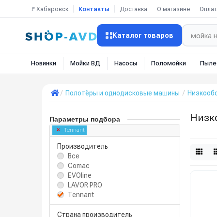
🚩Хабаровск
Контакты
Доставка
О магазине
Оплат
Каталог товаров
Новинки
Мойки ВД
Насосы
Поломойки
Пыле
Полотёры и однодисковые машины
Низкооб
Низк
Параметры подбора
Tennant
Производитель
Все
Comac
EVOline
LAVOR PRO
Tennant
Страна производитель