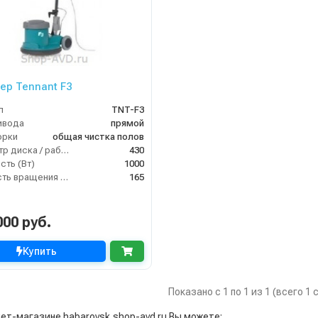
ер Tennant F3
л
TNT-F3
ивода
прямой
орки
общая чистка полов
Диаметр диска / рабочая ширина (мм)
430
ть (Вт)
1000
Скорость вращения щётки (об/мин)
165
000 руб.
Купить
Показано с 1 по 1 из 1 (всего 1
нет-магазине habarovsk.shop-avd.ru Вы можете: