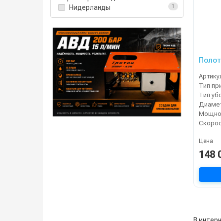
Нидерланды
1
Полот
Артику
Тип пр
Тип уб
Мощнос
Цена
148 
В интер