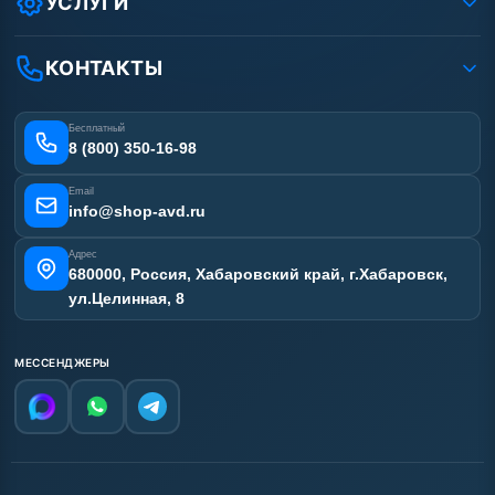
УСЛУГИ
Вакансии
Доставка
Ремонт АВД
Рассрочка
Гарантия
Сертификаты
КОНТАКТЫ
Статьи
Лизинг
Наши работы
Получить скидку
Отзывы наших клиентов
Бесплатный
Карта сайта
8 (800) 350-16-98
Email
info@shop-avd.ru
Адрес
680000, Россия, Хабаровский край, г.Хабаровск,
ул.Целинная, 8
МЕССЕНДЖЕРЫ