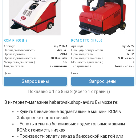
RCM R 700 (H)
RCM ОТТО (Н top)
Артикул
my.25824
Артикул
my.25822
Площадь поверхности фильтра
4 кв.м.
Площадь поверхности фильтра
6 кв.м
Производитель
RCM
Производитель
RCM
Производительность по площади
4000 кв.м/ч
Производительность по площади
9800 кв.м/ч
Мощность двигателя (лс)
5.5
Мощность двигателя (лс)
9
Тип двигателя
Бензиновый
Тип двигателя
Бензиновый
Цена
Цена
Запрос цены
Запрос цены
Показано с 1 по 8 из 8 (всего 1 страниц)
В интернет-магазине habarovsk.shop-avd.ru Вы можете:
- Купить бензиновые подметальные машины RCM в
Хабаровске с доставкой
- Узнать цены на бензиновые подметальные машины
RCM: стоиомсть низкая
- Произвести оплату заказа банковской картой или