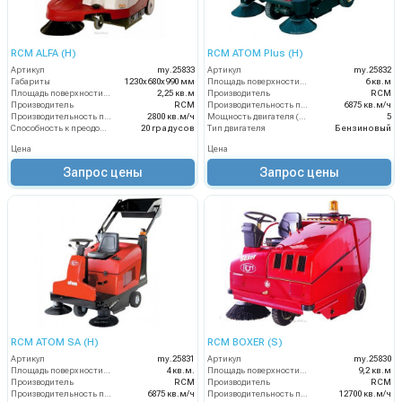
RCM ALFA (H)
RCM ATOM Plus (H)
Артикул
my.25833
Артикул
my.25832
Габариты
1230х680х990 мм
Площадь поверхности фильтра
6 кв.м
Площадь поверхности фильтра
2,25 кв.м
Производитель
RCM
Производитель
RCM
Производительность по площади
6875 кв.м/ч
Производительность по площади
2800 кв.м/ч
Мощность двигателя (лс)
5
Способность к преодолению подъема
20 градусов
Тип двигателя
Бензиновый
Цена
Цена
Запрос цены
Запрос цены
RCM ATOM SA (H)
RCM BOXER (S)
Артикул
my.25831
Артикул
my.25830
Площадь поверхности фильтра
4 кв.м.
Площадь поверхности фильтра
9,2 кв.м
Производитель
RCM
Производитель
RCM
Производительность по площади
6875 кв.м/ч
Производительность по площади
12700 кв.м/ч