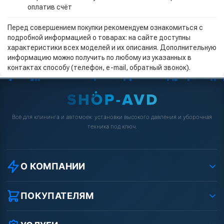
оплатив счёт
Перед совершением покупки рекомендуем ознакомиться с
подробной информацией о товарах: на сайте доступны
характеристики всех моделей и их описания. Дополнительную
информацию можно получить по любому из указанных в
контактах способу (телефон, e-mail, обратный звонок).
Всё для клининга и автомоек: установки высокого давления и уборочная
техника под ключ.
О КОМПАНИИ
О компании
Реквизиты ООО «Шоп АВД»
ПОКУПАТЕЛЯМ
Защита данных клиента
Как заказать?
Условия соглашения
Оплата