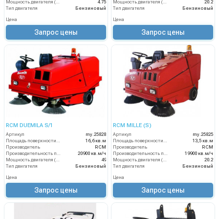
Мощность двигателя (лс)
4.75
Мощность двигателя (лс)
20.2
Тип двигателя
Бензиновый
Тип двигателя
Бензиновый
Цена
Цена
Запрос цены
Запрос цены
RCM DUEMILA S/1
RCM MILLE (S)
Артикул
my.25828
Артикул
my.25825
Площадь поверхности фильтра
16,6 кв.м
Площадь поверхности фильтра
13,5 кв.м
Производитель
RCM
Производитель
RCM
Производительность по площади
20900 кв.м/ч
Производительность по площади
19900 кв.м/ч
Мощность двигателя (лс)
49
Мощность двигателя (лс)
20.2
Тип двигателя
Бензиновый
Тип двигателя
Бензиновый
Цена
Цена
Запрос цены
Запрос цены