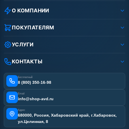
О КОМПАНИИ
О компании
Реквизиты ООО «Шоп АВД»
ПОКУПАТЕЛЯМ
Защита данных клиента
Как заказать?
Условия соглашения
Оплата
УСЛУГИ
Вакансии
Доставка
Ремонт АВД
Рассрочка
Гарантия
Сертификаты
КОНТАКТЫ
Статьи
Лизинг
Наши работы
Получить скидку
Отзывы наших клиентов
Бесплатный
Карта сайта
8 (800) 350-16-98
Email
info@shop-avd.ru
Адрес
680000, Россия, Хабаровский край, г.Хабаровск,
ул.Целинная, 8