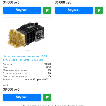
34 000 руб.
36 000 руб.
Купить
Купить
Насос высокого давления UDOR
BKC 21/25 S (21 л/мин, 250 бар)
Артикул
906400
Вход
G 1/2
Максимальное давление (бар)
250
Производительность (л/ч)
1260
Скорость вращения (об/мин)
1450
Тип вала
внешний правый Ø24 мм
Цена
38 000 руб.
Купить