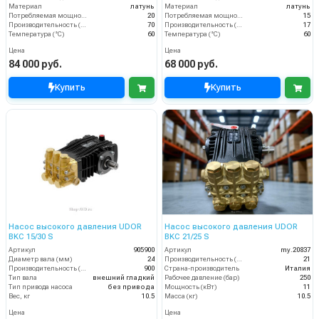
Материал
латунь
Материал
латунь
Потребляемая мощность (кВт)
20
Потребляемая мощность (кВт)
15
Производительность (л/мин)
70
Производительность (л/мин)
17
Температура (°C)
60
Температура (°C)
60
Цена
Цена
84 000 руб.
68 000 руб.
Купить
Купить
Насос высокого давления UDOR
Насос высокого давления UDOR
BKC 15/30 S
BKC 21/25 S
Артикул
905900
Артикул
my.20837
Диаметр вала (мм)
24
Производительность (л/мин)
21
Производительность (л/мин)
900
Страна-производитель
Италия
Тип вала
внешний гладкий
Рабочее давление (бар)
250
Тип привода насоса
без привода
Мощность (кВт)
11
Вес, кг
10.5
Масса (кг)
10.5
Цена
Цена