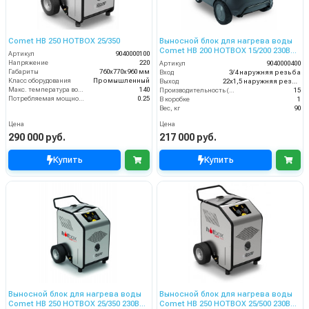
Comet HB 250 HOTBOX 25/350
Выносной блок для нагрева воды
Comet HB 200 HOTBOX 15/200 230В
Артикул
9040000100
50Гц
Напряжение
220
Артикул
9040000400
Габариты
760х770х960 мм
Вход
3/4 наружняя резьба
Класс оборудования
Промышленный
Выход
22х1,5 наружняя резьба
Макс. температура воды на выходе (°C)
140
Производительность (л/мин)
15
Потребляемая мощность (кВт)
0.25
В коробке
1
Вес, кг
90
Цена
Цена
290 000 руб.
217 000 руб.
Купить
Купить
Выносной блок для нагрева воды
Выносной блок для нагрева воды
Comet HB 250 HOTBOX 25/350 230В
Comet HB 250 HOTBOX 25/500 230В