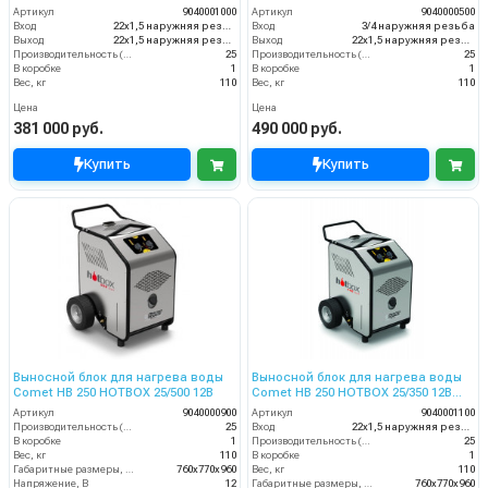
50Гц арт.9040003000
50Гц
Артикул
9040001000
Артикул
9040000500
Вход
22х1,5 наружняя резьба
Вход
3/4 наружняя резьба
Выход
22х1,5 наружняя резьба
Выход
22х1,5 наружняя резьба
Производительность (л/мин)
25
Производительность (л/мин)
25
В коробке
1
В коробке
1
Вес, кг
110
Вес, кг
110
Цена
Цена
381 000 руб.
490 000 руб.
Купить
Купить
Выносной блок для нагрева воды
Выносной блок для нагрева воды
Comet HB 250 HOTBOX 25/500 12В
Comet HB 250 HOTBOX 25/350 12В
50Гц
Артикул
9040000900
Артикул
9040001100
Производительность (л/мин)
25
Вход
22х1,5 наружняя резьба
В коробке
1
Производительность (л/мин)
25
Вес, кг
110
В коробке
1
Габаритные размеры, мм
760x770x960
Вес, кг
110
Напряжение, В
12
Габаритные размеры, мм
760x770x960