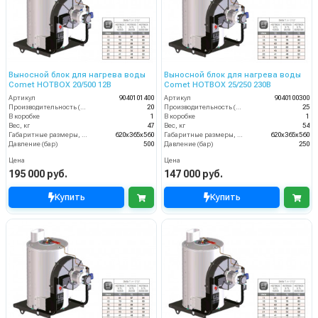
Выносной блок для нагрева воды
Выносной блок для нагрева воды
Comet HOTBOX 20/500 12В
Comet HOTBOX 25/250 230В
Артикул
9040101400
Артикул
9040100300
Производительность (л/мин)
20
Производительность (л/мин)
25
В коробке
1
В коробке
1
Вес, кг
47
Вес, кг
54
Габаритные размеры, мм
620x365x560
Габаритные размеры, мм
620x365x560
Давление (бар)
500
Давление (бар)
250
Цена
Цена
195 000 руб.
147 000 руб.
Купить
Купить