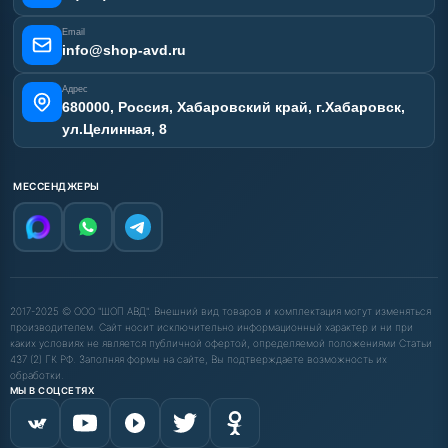
Email
info@shop-avd.ru
Адрес
680000, Россия, Хабаровский край, г.Хабаровск,
ул.Целинная, 8
МЕССЕНДЖЕРЫ
2017-2025 © ООО "ШОП АВД". Внешний вид товаров и комплектация могут изменяться
производителем. Сайт носит исключительно информационный характер и ни при
каких условиях не является публичной офертой, определяемой положениями Статьи
437 (2) ГК РФ. Заполняя формы на сайте, Вы подтверждаете возможность их
обработки.
МЫ В СОЦСЕТЯХ