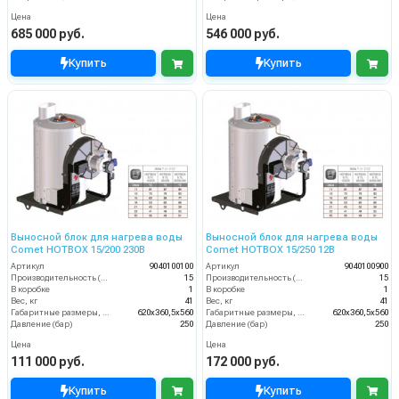
Цена
Цена
685 000 руб.
546 000 руб.
Купить
Купить
Выносной блок для нагрева воды
Выносной блок для нагрева воды
Comet HOTBOX 15/200 230В
Comet HOTBOX 15/250 12В
Артикул
9040100100
Артикул
9040100900
Производительность (л/мин)
15
Производительность (л/мин)
15
В коробке
1
В коробке
1
Вес, кг
41
Вес, кг
41
Габаритные размеры, мм
620x360,5x560
Габаритные размеры, мм
620x360,5x560
Давление (бар)
250
Давление (бар)
250
Цена
Цена
111 000 руб.
172 000 руб.
Купить
Купить