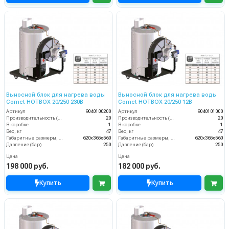
Выносной блок для нагрева воды
Выносной блок для нагрева воды
Comet HOTBOX 20/250 230В
Comet HOTBOX 20/250 12В
Артикул
9040100200
Артикул
9040101000
Производительность (л/мин)
20
Производительность (л/мин)
20
В коробке
1
В коробке
1
Вес, кг
47
Вес, кг
47
Габаритные размеры, мм
620x365x560
Габаритные размеры, мм
620x365x560
Давление (бар)
250
Давление (бар)
250
Цена
Цена
198 000 руб.
182 000 руб.
Купить
Купить