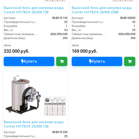
Выносной блок для нагрева воды
Выносной блок для нагрева воды
Comet HOTBOX 25/250 12В
Comet HOTBOX 25/500 230В
Артикул
9040101100
Артикул
9040100800
Производительность (л/мин)
25
Производительность (л/мин)
25
В коробке
1
В коробке
1
Вес, кг
54
Вес, кг
56
Габаритные размеры, мм
620x365x560
Габаритные размеры, мм
620x365x560
Давление (бар)
250
Давление (бар)
500
Цена
Цена
232 000 руб.
169 000 руб.
Купить
Купить
Выносной блок для нагрева воды
Comet HOTBOX 25/500 12В
Артикул
9040101200
Производительность (л/мин)
25