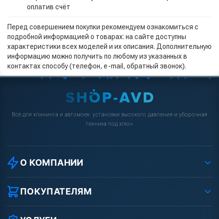
оплатив счёт
Перед совершением покупки рекомендуем ознакомиться с
подробной информацией о товарах: на сайте доступны
характеристики всех моделей и их описания. Дополнительную
информацию можно получить по любому из указанных в
контактах способу (телефон, e-mail, обратный звонок).
Всё для клининга и автомоек: установки высокого давления и уборочная
техника под ключ.
О КОМПАНИИ
О компании
Реквизиты ООО «Шоп АВД»
ПОКУПАТЕЛЯМ
Защита данных клиента
Как заказать?
Условия соглашения
Оплата