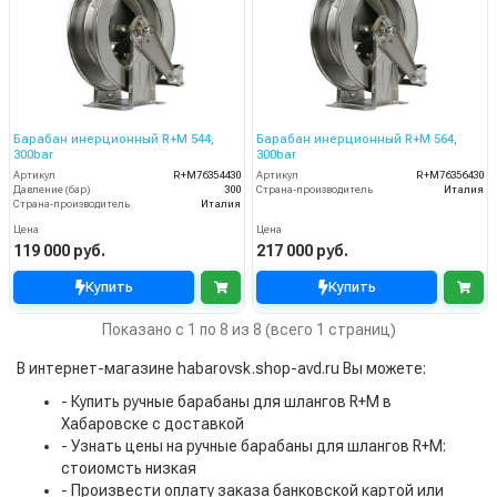
Барабан инерционный R+M 544,
Барабан инерционный R+M 564,
300bar
300bar
Артикул
R+M76354430
Артикул
R+M76356430
Давление (бар)
300
Страна-производитель
Италия
Страна-производитель
Италия
Цена
Цена
119 000 руб.
217 000 руб.
Купить
Купить
Показано с 1 по 8 из 8 (всего 1 страниц)
В интернет-магазине habarovsk.shop-avd.ru Вы можете:
- Купить ручные барабаны для шлангов R+M в
Хабаровске с доставкой
- Узнать цены на ручные барабаны для шлангов R+M:
стоиомсть низкая
- Произвести оплату заказа банковской картой или