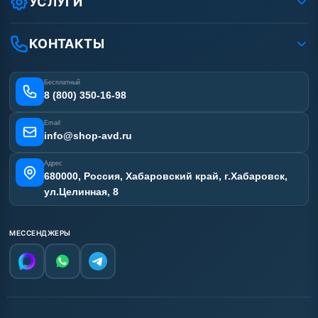
УСЛУГИ
Вакансии
Доставка
Ремонт АВД
Рассрочка
Гарантия
Сертификаты
КОНТАКТЫ
Статьи
Лизинг
Наши работы
Получить скидку
Отзывы наших клиентов
Бесплатный
Карта сайта
8 (800) 350-16-98
Email
info@shop-avd.ru
Адрес
680000, Россия, Хабаровский край, г.Хабаровск,
ул.Целинная, 8
МЕССЕНДЖЕРЫ