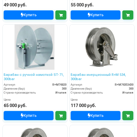
49 000 руб.
55 000 руб.
Купить
Купить
Барабан с ручной намоткой ST-71,
Барабан инерционный R+M 534,
300bar
300bar
Артикул
R+M76020
Артикул
R+M76353430
Давление (бар)
300
Давление (бар)
300
Страна-производитель
Италия
Страна-производитель
Италия
Цена
Цена
65 000 руб.
117 000 руб.
Купить
Купить