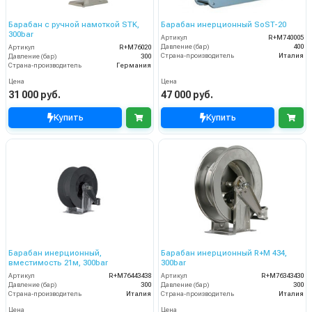
Барабан с ручной намоткой STK,
Барабан инерционный SoST-20
300bar
Артикул
R+M740005
Давление (бар)
400
Артикул
R+M76020
Страна-производитель
Италия
Давление (бар)
300
Страна-производитель
Германия
Цена
Цена
31 000 руб.
47 000 руб.
Купить
Купить
Барабан инерционный,
Барабан инерционный R+M 434,
вместимость 21м, 300bar
300bar
Артикул
R+M76443438
Артикул
R+M76343430
Давление (бар)
300
Давление (бар)
300
Страна-производитель
Италия
Страна-производитель
Италия
Цена
Цена