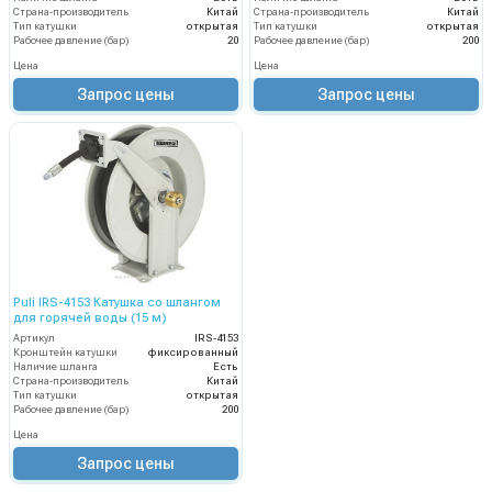
Страна-производитель
Китай
Страна-производитель
Китай
Тип катушки
открытая
Тип катушки
открытая
Рабочее давление (бар)
20
Рабочее давление (бар)
200
Цена
Цена
Запрос цены
Запрос цены
Puli IRS-4153 Катушка со шлангом
для горячей воды (15 м)
Артикул
IRS-4153
Кронштейн катушки
фиксированный
Наличие шланга
Есть
Страна-производитель
Китай
Тип катушки
открытая
Рабочее давление (бар)
200
Цена
Запрос цены