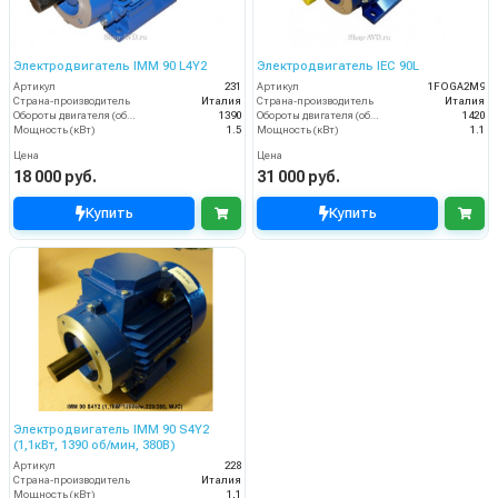
Электродвигатель IMM 90 L4Y2
Электродвигатель IEC 90L
Артикул
231
Артикул
1FOGA2M9
Страна-производитель
Италия
Страна-производитель
Италия
Обороты двигателя (об/мин)
1390
Обороты двигателя (об/мин)
1420
Мощность (кВт)
1.5
Мощность (кВт)
1.1
Цена
Цена
18 000 руб.
31 000 руб.
Купить
Купить
Электродвигатель IMM 90 S4Y2
(1,1кВт, 1390 об/мин, 380В)
Артикул
228
Страна-производитель
Италия
Мощность (кВт)
1,1