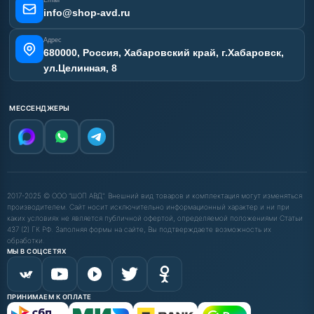
info@shop-avd.ru
Адрес
680000, Россия, Хабаровский край, г.Хабаровск,
ул.Целинная, 8
МЕССЕНДЖЕРЫ
2017-2025 © ООО "ШОП АВД". Внешний вид товаров и комплектация могут изменяться
производителем. Сайт носит исключительно информационный характер и ни при
каких условиях не является публичной офертой, определяемой положениями Статьи
437 (2) ГК РФ. Заполняя формы на сайте, Вы подтверждаете возможность их
обработки.
МЫ В СОЦСЕТЯХ
ПРИНИМАЕМ К ОПЛАТЕ