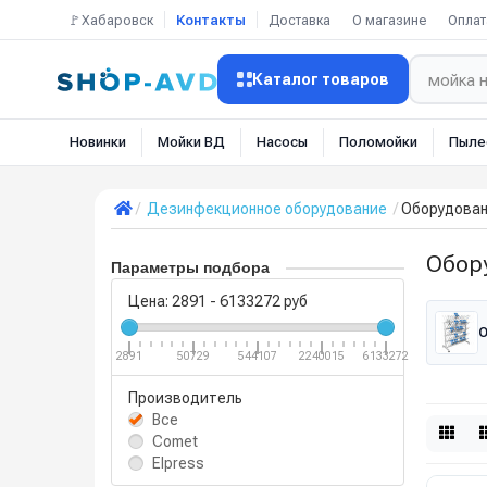
🚩Хабаровск
Контакты
Доставка
О магазине
Оплат
Каталог товаров
Новинки
Мойки ВД
Насосы
Поломойки
Пыле
Дезинфекционное оборудование
Оборудован
Обор
Параметры подбора
Цена:
2891
-
6133272
руб
2891
50729
544107
2240015
6133272
Производитель
Все
Comet
Elpress