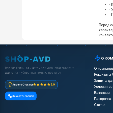
- 
- 
- 
Перед с
характе
контакта
О КО
Всё для клининга и автомоек: установки высокого
О компани
давления и уборочная техника под ключ.
Реквизиты
Защита да
5.0
Яндекс Отзывы
Условия с
Вакансии
Заказать звонок
Рассрочка
Статьи