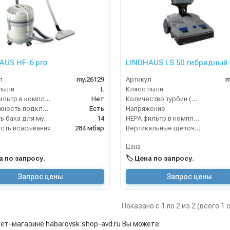
AUS HF-6 pro
LINDHAUS LS 50 гибридный
л
my.26129
Артикул
m
пыли
L
Класс пыли
HEPA фильтр в комплекте
Нет
Количество турбин (шт)
Возможность подключения электрощетки
Есть
Напряжение
Емкость бака для мусора (л)
14
HEPA фильтр в комплекте
сть всасывания
284 мбар
Вертикальные щёточные пылесосы
Цена
на по запросу.
🏷️ Цена по запросу.
Запрос цены
Запрос цены
Показано с 1 по 2 из 2 (всего 1
нет-магазине habarovsk.shop-avd.ru Вы можете: