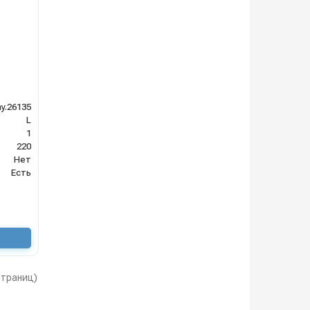
y.26135
L
1
220
Нет
Есть
 страниц)