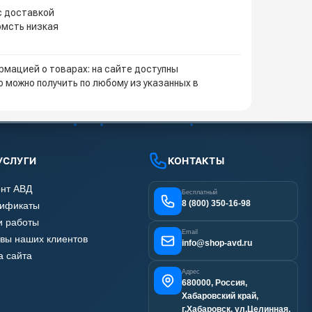
с доставкой
омсть низкая
мацией о товарах: на сайте доступны
 можно получить по любому из указанных в
УСЛУГИ
КОНТАКТЫ
нт АВД
Бесплатный
8 (800) 350-16-98
тификаты
 работы
Email
вы наших клиентов
info@shop-avd.ru
а сайта
Адрес
680000, Россия,
Хабаровский край,
г.Хабаровск, ул.Целинная,