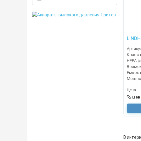
LINDH
Артику
Класс 
Мощно
Цена
🏷️ Це
В интер