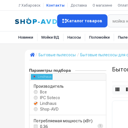
🚩Хабаровск
Контакты
Доставка
О магазине
Оплат
Каталог товаров
Новинки
Мойки ВД
Насосы
Поломойки
Пыле
Бытовые пылесосы
Бытовые пылесосы для с
Бытов
Параметры подбора
Lindhaus
Производитель
Все
IPC Soteco
Lindhaus
Shop-AVD
Потребляемая мощность (кВт)
0.36
1