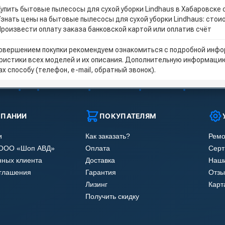
Купить бытовые пылесосы для сухой уборки Lindhaus в Хабаровске 
Узнать цены на бытовые пылесосы для сухой уборки Lindhaus: стои
Произвести оплату заказа банковской картой или оплатив счёт
овершением покупки рекомендуем ознакомиться с подробной инфор
ристики всех моделей и их описания. Дополнительную информацию
х способу (телефон, e-mail, обратный звонок).
МПАНИИ
ПОКУПАТЕЛЯМ
и
Как заказать?
Ремо
 ООО «Шоп АВД»
Оплата
Сер
нных клиента
Доставка
Наши
оглашения
Гарантия
Отзы
Лизинг
Карт
Получить скидку