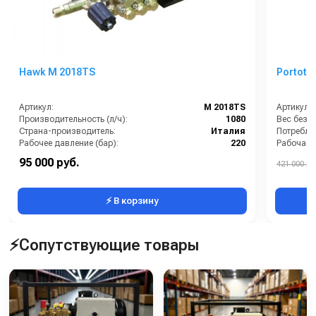
Hawk M 2018TS
Portote
Артикул:
M 2018TS
Артикул:
Производительность (л/ч):
1080
Страна-производитель:
Италия
Рабочее давление (бар):
220
Рабочая 
Мощность (кВт):
6.3
95 000 руб.
421 000 ру
Электропитание (В):
380
Тип маш
⚡ В корзину
⚡Сопутствующие товары