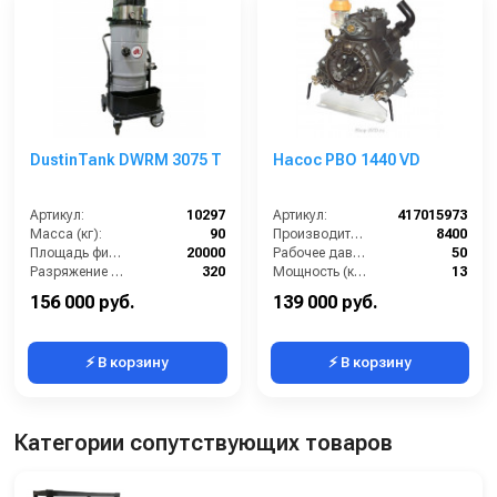
DustinTank DWRM 3075 T
Насос PBO 1440 VD
Артикул:
10297
Артикул:
417015973
Масса (кг):
90
Производительность (л/ч):
8400
Площадь фильтра (см2):
20000
Рабочее давление (бар):
50
Разряжение (мБар):
320
Мощность (кВт):
13
Размеры (ДхШхВ):
800х600х1650
Габариты (ДхШхВ):
385×340×404 мм
156 000 руб.
139 000 руб.
⚡ В корзину
⚡ В корзину
Категории сопутствующих товаров