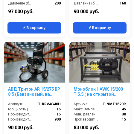
Давление (бар):
200
Давление (бар):
160
Напряжение (В):
380
Напряжение (В):
220
97 000 руб.
90 000 руб.
⚡ В корзину
⚡ В корзину
АВД Тритон AR 15/275 ВР
Моноблок HAWK 15/200
8.5 (Бензиновый, на
T 5.5 ( на открытой
тележке)
раме)
Артикул:
T-RRV4G40H
Артикул:
T-NMT1520R
Мощность (л/с):
15
Макс. температура воды (°C):
45
Производительность (л/мин):
15
Мин. давление (бар):
30
Производительность (л/ч):
900
Производительность (л/мин):
15
Рабочее давление (бар):
275
Производительность (л/ч):
900
90 000 руб.
83 000 руб.