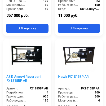
Длина шланга (м):
100
Производительность (л/мин):
23
Мощность (л/с):
30
Рабочее давление (бар):
160
Производительность (л/мин):
50
Вход:
18х1,5 внутренняя резьба
Выход:
Форсунка
357 000 руб.
11 000 руб.
⚡ В корзину
⚡ В корзину
АВД Annovi Reverberi
Hawk FX1815BP AR
FX1815BP AR
Артикул:
FX1815BP AR
Артикул:
FX1815BP AR
Потребляемая мощность (кВт):
4
Производительность (л/ч):
900
Производительность (л/ч):
900
Рабочее давление (бар):
200
Рабочее давление (бар):
180
Мощность (кВт):
4
Мощность (кВт):
4
Электропитание (В):
380