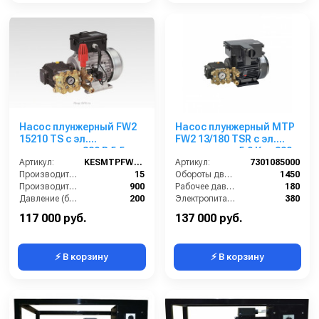
Насос плунжерный FW2
Насос плунжерный MTP
15210 TS с эл.
FW2 13/180 TSR с эл.
двигателем 380 В 5,5
двигателем 5,0 Квт 380
кВт c электрическим
Артикул:
KESMTPFW2 15/200
В
Артикул:
7301085000
блоком управления
Производительность (л/мин):
15
Обороты двигателя (об/мин):
1450
Производительность (л/ч):
900
Рабочее давление (бар):
180
Давление (бар):
200
Электропитание (В):
380
Рабочее давление (бар):
200
Мощность (кВт):
5
117 000 руб.
137 000 руб.
⚡ В корзину
⚡ В корзину