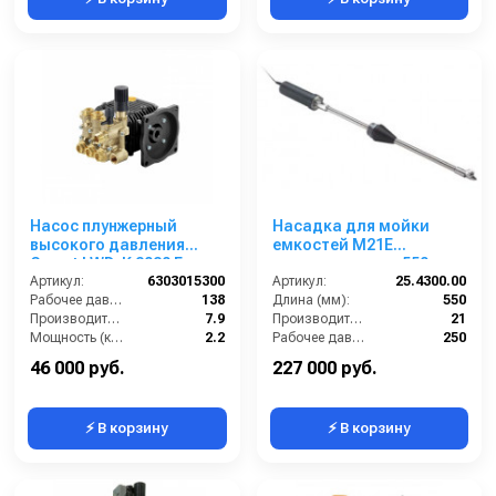
Насос плунжерный
Насадка для мойки
высокого давления
емкостей М21Е
Comet LWD-K 2020 E
электропривод; 550мм;
(7,9/138) 3400 об/мин. ø
Артикул:
6303015300
10-21 л/мин; 90град.;
Артикул:
25.4300.00
5/8” п.в.
Рабочее давление (бар):
138
220В-12В.вход 22*1,5ш.
Длина (мм):
550
Производительность (л/мин):
7.9
Производительность (л/мин):
21
Мощность (кВт):
2.2
Рабочее давление (бар):
250
Обороты двигателя (об/мин):
3400
Мощность (кВт):
0.12
46 000 руб.
227 000 руб.
⚡ В корзину
⚡ В корзину