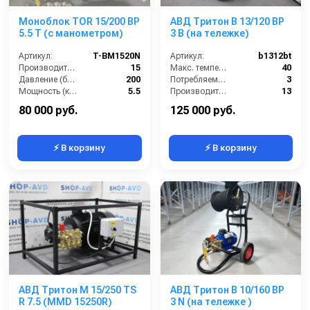
Моноблок TOR 15/200 BP
АВД Тритон B 13/120 BP
5.5 T (с манометром)
3 B (на тележке)
Артикул:
T-BM1520N
Артикул:
b1312bt
Производительность (л/мин):
15
Макс. температура воды (°C):
40
Давление (бар):
200
Потребляемая мощность (кВт):
3
Мощность (кВт):
5.5
Производительность (л/мин):
13
Страна-производитель:
Россия
Рабочее давление (бар):
120
80 000 руб.
125 000 руб.
⚡ В корзину
⚡ В корзину
АВД Тритон M 15/250 TS
АВД Тритон В 10/160 ВР
R 7.5 (MMD 15250R)
3 N (на тележке )