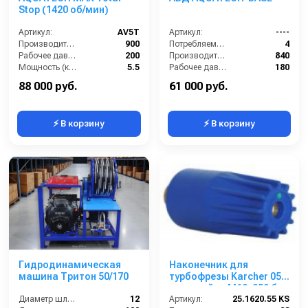
Stop (1420 об/мин)
Артикул:
AV5T
Артикул:
----
Производительность (л/ч):
900
Потребляемая мощность (кВт):
4
Рабочее давление (бар):
200
Производительность (л/ч):
840
Мощность (кВт):
5.5
Рабочее давление (бар):
180
Электропитание (В):
380
Мощность (кВт):
4
88 000 руб.
61 000 руб.
⚡ В корзину
⚡ В корзину
Гидродинамическая
Наконечник для
машина Тритон 50/170
турбофрезы Karcher 055
вход: гайка М18; 250 бар
Диаметр шланга (⌀) мм::
12
Артикул:
25.1620.55 KS