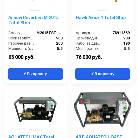
Annovi Reverberi M 2015
Hawk Аква-1 Total Stop
Total Stop
Артикул:
M2015TST-AR
Артикул:
78911339
Производительность (л/ч):
900
Производительность (л/ч):
900
Рабочее давление (бар):
200
Рабочее давление (бар):
190
Мощность (кВт):
5.5
Мощность (кВт):
5.5
Электропитание (В):
380
Электропитание (В):
380
63 000 руб.
76 000 руб.
⚡ В корзину
⚡ В корзину
AQUATECH MAX Total
АВД AQUATECH-BASE