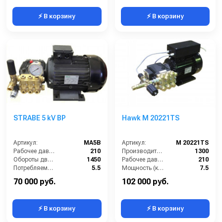
⚡ В корзину
⚡ В корзину
STRABE 5 kV BP
Hawk M 20221TS
Артикул:
MA5B
Артикул:
M 20221TS
Рабочее давление (бар):
210
Производительность (л/ч):
1300
Обороты двигателя (об/мин):
1450
Рабочее давление (бар):
210
Потребляемая мощность (кВт):
5.5
Мощность (кВт):
7.5
Производительность (л/ч):
900
Электропитание (В):
380
70 000 руб.
102 000 руб.
⚡ В корзину
⚡ В корзину