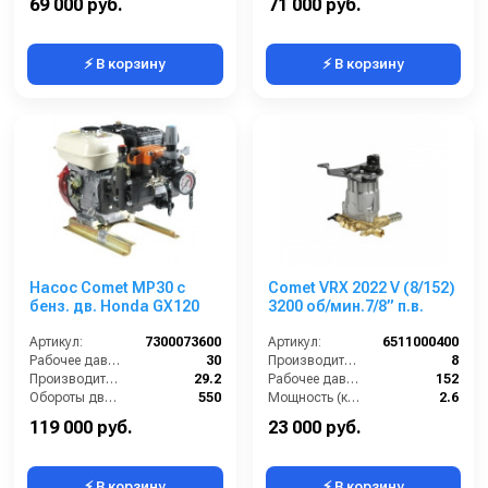
69 000 руб.
71 000 руб.
⚡ В корзину
⚡ В корзину
Насос Comet МР30 с
Comet VRX 2022 V (8/152)
бенз. дв. Honda GX120
3200 об/мин.7/8” п.в.
Артикул:
7300073600
Артикул:
6511000400
Рабочее давление (бар):
30
Производительность (л/мин):
8
Производительность (л/мин):
29.2
Рабочее давление (бар):
152
Обороты двигателя (об/мин):
550
Мощность (кВт):
2.6
By-pass:
Есть
Обороты двигателя (об/мин):
3200
119 000 руб.
23 000 руб.
⚡ В корзину
⚡ В корзину