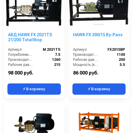
АВД HAWK FX 2021TS
HAWK FX 200/15 By-Pass
21/200 TotalStop
Артикул:
M 2021TS
Артикул:
FX2015BP
Потребляемая мощность (кВт):
7.5
Производительность (л/ч):
1100
Производительность (л/ч):
1260
Рабочее давление (бар):
200
Рабочее давление (бар):
215
Мощность (кВт):
5.5
Мощность (кВт):
215
Электропитание (В):
380
98 000 руб.
86 000 руб.
⚡ В корзину
⚡ В корзину