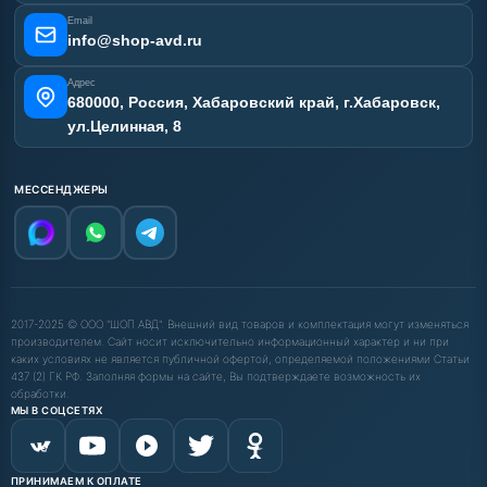
Email
info@shop-avd.ru
Адрес
680000, Россия, Хабаровский край, г.Хабаровск,
ул.Целинная, 8
МЕССЕНДЖЕРЫ
2017-2025 © ООО "ШОП АВД". Внешний вид товаров и комплектация могут изменяться
производителем. Сайт носит исключительно информационный характер и ни при
каких условиях не является публичной офертой, определяемой положениями Статьи
437 (2) ГК РФ. Заполняя формы на сайте, Вы подтверждаете возможность их
обработки.
МЫ В СОЦСЕТЯХ
ПРИНИМАЕМ К ОПЛАТЕ